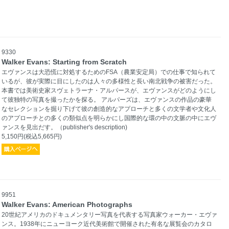
9330
Walker Evans: Starting from Scratch
エヴァンスは大恐慌に対処するためのFSA（農業安定局）での仕事で知られて
いるが、彼が実際に目にしたのは人々の多様性と長い南北戦争の被害だった。
本書では美術史家スヴェトラーナ・アルパースが、エヴァンスがどのようにし
て彼独特の写真を撮ったかを探る。 アルパーズは、エヴァンスの作品の豪華
なセレクションを掘り下げて彼の創造的なアプローチと多くの文学者や文化人
のアプローチとの多くの類似点を明らかにし国際的な環の中の文脈の中にエヴ
ァンスを見出だす。（publisher's description)
5,150円(税込5,665円)
9951
Walker Evans: American Photographs
20世紀アメリカのドキュメンタリー写真を代表する写真家ウォーカー・エヴァ
ンス。1938年にニューヨーク近代美術館で開催された有名な展覧会のカタロ