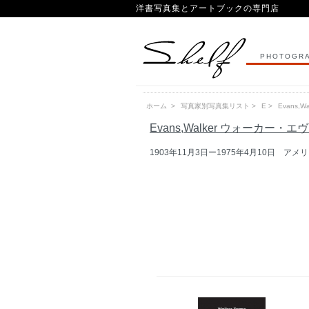
洋書写真集とアートブックの専門店
PHOTOGRA
ホーム
>
写真家別写真集リスト
>
E
>
Evans,
Evans,Walker ウォーカー・
1903年11月3日ー1975年4月10日 アメ