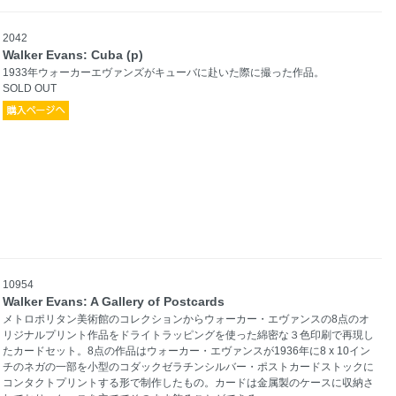
2042
Walker Evans: Cuba (p)
1933年ウォーカーエヴァンズがキューバに赴いた際に撮った作品。
SOLD OUT
10954
Walker Evans: A Gallery of Postcards
メトロポリタン美術館のコレクションからウォーカー・エヴァンスの8点のオ
リジナルプリント作品をドライトラッピングを使った綿密な３色印刷で再現し
たカードセット。8点の作品はウォーカー・エヴァンスが1936年に8 x 10イン
チのネガの一部を小型のコダックゼラチンシルバー・ポストカードストックに
コンタクトプリントする形で制作したもの。カードは金属製のケースに収納さ