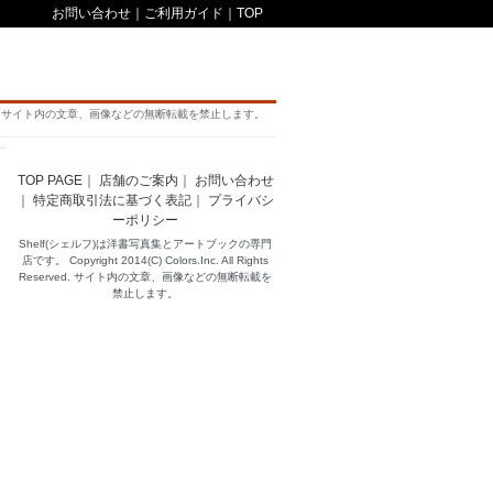
お問い合わせ
｜
ご利用ガイド
｜
TOP
サイト内の文章、画像などの無断転載を禁止します。
TOP PAGE
｜
店舗のご案内
｜
お問い合わせ
｜
特定商取引法に基づく表記
｜
プライバシ
ーポリシー
Shelf(シェルフ)は洋書写真集とアートブックの専門
店です。 Copyright 2014(C) Colors.Inc. All Rights
Reserved. サイト内の文章、画像などの無断転載を
禁止します。