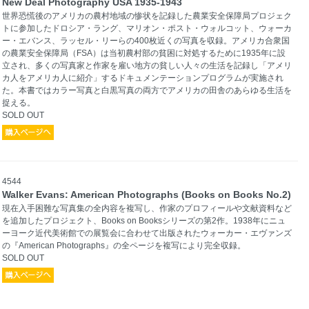
New Deal Photography USA 1935-1943
世界恐慌後のアメリカの農村地域の惨状を記録した農業安全保障局プロジェク
トに参加したドロシア・ラング、マリオン・ポスト・ウォルコット、ウォーカ
ー・エバンス、ラッセル・リーらの400枚近くの写真を収録。アメリカ合衆国
の農業安全保障局（FSA）は当初農村部の貧困に対処するために1935年に設
立され、多くの写真家と作家を雇い地方の貧しい人々の生活を記録し「アメリ
カ人をアメリカ人に紹介」するドキュメンテーションプログラムが実施され
た。本書ではカラー写真と白黒写真の両方でアメリカの田舎のあらゆる生活を
捉える。
SOLD OUT
4544
Walker Evans: American Photographs (Books on Books No.2)
現在入手困難な写真集の全内容を複写し、作家のプロフィールや文献資料など
を追加したプロジェクト、Books on Booksシリーズの第2作。1938年にニュ
ーヨーク近代美術館での展覧会に合わせて出版されたウォーカー・エヴァンズ
の『American Photographs』の全ページを複写により完全収録。
SOLD OUT