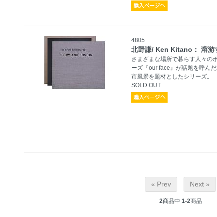
4805
北野謙/ Ken Kitano： 
さまざまな場所で暮らす人々の
ーズ『our face』が話題を呼
市風景を題材としたシリーズ。
SOLD OUT
« Prev
Next »
2
商品中
1-2
商品