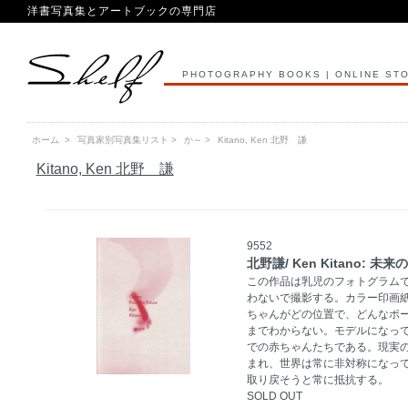
洋書写真集とアートブックの専門店
PHOTOGRAPHY BOOKS | ONLINE ST
ホーム
>
写真家別写真集リスト
>
か～
>
Kitano, Ken 北野 謙
Kitano, Ken 北野 謙
9552
北野謙/ Ken Kitano: 
この作品は乳児のフォトグラム
わないで撮影する。カラー印画
ちゃんがどの位置で、どんなポ
までわからない。モデルになって
での赤ちゃんたちである。現実
まれ、世界は常に非対称になっ
取り戻そうと常に抵抗する。
SOLD OUT