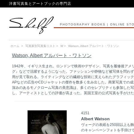
洋書写真集とアートブックの専門店
PHOTOGRAPHY BOOKS | ONLINE ST
ホーム
>
写真家別写真集リスト
>
W
>
Watson, Albert アルバート・ワトソン
Watson, Albert アルバート・ワトソン
1942年、イギリス生まれ。ロンドンで映画やデザイン、写真を履修後アメ
グ』などで活躍するようになった。ファッションや静物など被写体を問わず
用が見て取れる。ライティングなどの繊細な技術に支えられたグラフィック
APなどの広告やCDジャケットの傑作を数多く生み出した。商業写真での成
深みのあるモノクローム写真の美意識は、多くのセレブリティも参加した写真
し、アーティストとしての評価が高まった。英国王室の公式写真を手がけた
4151
Albert Watson
ヴォーグの表紙を250回以上も
のキャンペーンフォトを手掛け