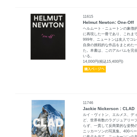
11615
Helmut Newton: One-Off
ヘルムート・ニュートンの象徴
に再現した一冊であり、これま
999年、ニュートンは友人でコ
自身の挑戦的な作品をまとめた一点
た。本書は、このアルバムを完
いる。
14,000円(税込15,400円)
11746
Jackie Nickerson : CLAD
ルイ・ヴィトン、エルメス、デ
ど、世界有数のラグジュアリー
らず、一貫して反商業的な姿勢
ニッカーソンの写真集。400ペ
に焦点を当て、ニッカーソンの