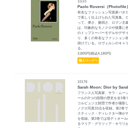
11115
Paolo Roversi（Photofil
有名なファッション写真家パオ
で美しく仕上げられた写真集。
って、儚さ、脆弱さ、ロマン主
は、印象的なモノクロや慎重に
のトップスーパーモデルやデザ
り、多くの有名なファッション
掛けている。ロヴェルシのキャ
る。
3,800円(税込4,180円)
10176
Sarah Moon: Dior by Sar
フランス人写真家、サラ・ムー
ールの3つの段階の歴史を全3巻
コルビュジエ財団で作者が撮影
ノクロ写真33点を収録。第2巻で
スティック・ディレクター陣がデ
を収録。第3巻では現ディオー
るマリア・グラツィア・キウリが