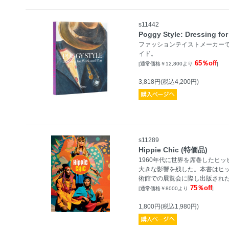
s11442
Poggy Style: Dressing 
ファッションテイストメーカーで
イド。
65％off
[通常価格￥12,800より
]
3,818円(税込4,200円)
s11289
Hippie Chic (特価品)
1960年代に世界を席巻したヒ
大きな影響を残した。本書はヒ
術館での展覧会に際し出版され
75％off
[通常価格￥8000より
]
1,800円(税込1,980円)