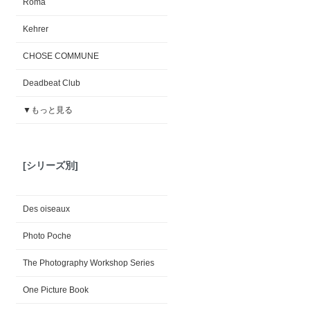
Roma
Kehrer
CHOSE COMMUNE
Deadbeat Club
▼もっと見る
[シリーズ別]
Des oiseaux
Photo Poche
The Photography Workshop Series
One Picture Book