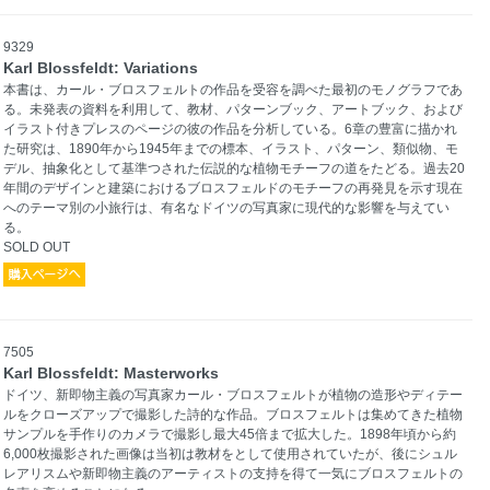
9329
Karl Blossfeldt: Variations
本書は、カール・ブロスフェルトの作品を受容を調べた最初のモノグラフであ
る。未発表の資料を利用して、教材、パターンブック、アートブック、および
イラスト付きプレスのページの彼の作品を分析している。6章の豊富に描かれ
た研究は、1890年から1945年までの標本、イラスト、パターン、類似物、モ
デル、抽象化として基準つされた伝説的な植物モチーフの道をたどる。過去20
年間のデザインと建築におけるブロスフェルドのモチーフの再発見を示す現在
へのテーマ別の小旅行は、有名なドイツの写真家に現代的な影響を与えてい
る。
SOLD OUT
7505
Karl Blossfeldt: Masterworks
ドイツ、新即物主義の写真家カール・ブロスフェルトが植物の造形やディテー
ルをクローズアップで撮影した詩的な作品。ブロスフェルトは集めてきた植物
サンプルを手作りのカメラで撮影し最大45倍まで拡大した。1898年頃から約
6,000枚撮影された画像は当初は教材をとして使用されていたが、後にシュル
レアリスムや新即物主義のアーティストの支持を得て一気にブロスフェルトの