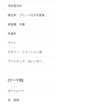
予約受付中
限定本・プリント付き写真集
絶版書・古書
特価本
アート
デザイン・ファッション他
アートグッズ・カレンダー
[テーマ別]
ポートレート
花・植物