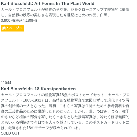
Karl Blossfeldt: Art Forms In The Plant World
カール・ブロスフェルトが植物の茎や芽、花をクローズアップで即物的に撮影
し、自然界の秩序の美しさを表現した今世紀はじめの作品。白黒。
3,800円(税込4,180円)
11044
Karl Blossfeldt: 18 Kunstpostkarten
カール・ブロスフェルトの植物写真18点のポストカードセット。カール・ブロ
スフェルト（1865-1932）は、高精細な植物写真で意図せずして現代ドイツ写
真の創始者の一人となった。当初、これらの写真は生徒のための参考資料や自
身の工芸作品のために撮影したものだった。しかし、葉、つぼみ、つる、種子
のさやなど植物の部分を写したくっきりとした接写写真は、冷たくほぼ無菌的
ともいえる明快さで今日でも人々を魅了している。このポストカードセットに
は、厳選された18のモチーフが収められている。
SOLD OUT