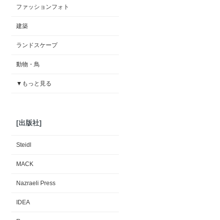
ファッションフォト
建築
ランドスケープ
動物・鳥
▼もっと見る
[出版社]
Steidl
MACK
Nazraeli Press
IDEA