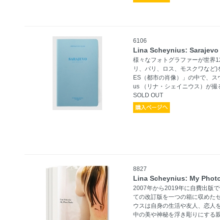
6106
Lina Scheynius: Sarajevo
様々なフォトグラファーが世界1
リ、パリ、ロス、モスクワなど)を撮影
ES（都市の肖像）」の中で、スウェ
us （リナ・シェイニウス）が
SOLD OUT
8827
Lina Scheynius: My Phot
2007年から2019年に自費出
ての改訂版を一つの箱に収めたセ
ウスは自身の生活や友人、恋人
中の美や神秘を浮き彫りにする