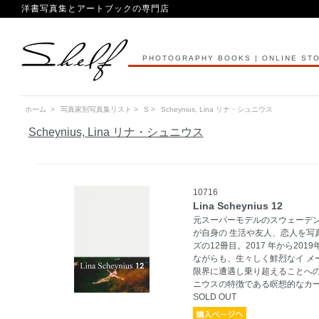
洋書写真集とアートブックの専門店
PHOTOGRAPHY BOOKS | ONLINE ST
ホーム
>
写真家別写真集リスト
>
S
>
Scheynius, Lina リナ・シュニウス
Scheynius, Lina リナ・シュニウス
10716
Lina Scheynius 12
元スーパーモデルのスウェーデ
が自身の 生活や友人、恋人を写
ズの12冊目。2017 年から2
ながらも、生々しく鮮烈なイ メ
限界に遭遇し乗り超えることへ
ニウスの特徴である瞑想的なカ
SOLD OUT