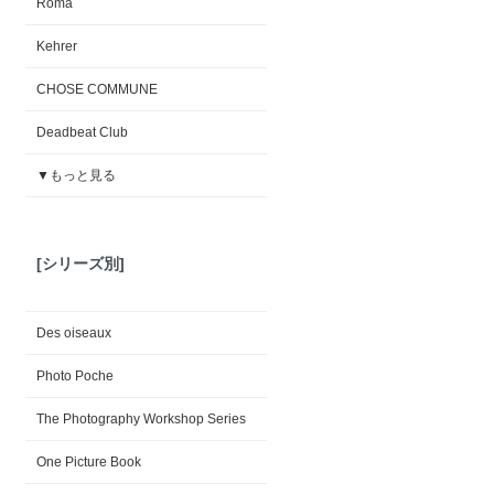
Roma
Kehrer
CHOSE COMMUNE
Deadbeat Club
▼もっと見る
[シリーズ別]
Des oiseaux
Photo Poche
The Photography Workshop Series
One Picture Book