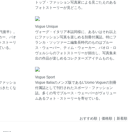
トップ・ファッション写真家による見ごたえのある
フォトストーリーが見どころ。
Vogue Unique
代後半）。
ヴォーグ・イタリア本誌同様に、あるいはそれ以上
カー、パオ
にファッション写真を楽しめる別冊付属誌。特にフ
トストーリ
ランカ・ソッツァーニ編集長時代のものはブルー
ている。
ス・ウェーバー、ティム・ウォーカー、パオロ・ロ
ヴェルシらのフォトストーリーが頻出し、写真集未
出の作品が楽しめるコレクターズアイテムものも。
Vogue Sport
ファッショ
Vogue Italiaのメンズ版であるL'Uomo Vogueの別冊
おきたくな
付属誌として刊行されたスポーツ・ファッション
誌。多くの号でブルース・ウェーバーがヴォリュー
ムあるフォト・ストーリーを寄せている。
おすすめ順
|
価格順
| 新着順