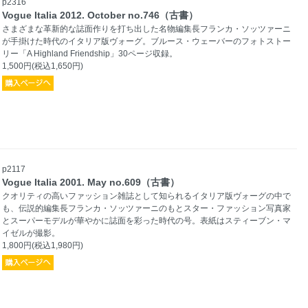
p2316
Vogue Italia 2012. October no.746（古書）
さまざまな革新的な誌面作りを打ち出した名物編集長フランカ・ソッツァーニ
が手掛けた時代のイタリア版ヴォーグ。ブルース・ウェーバーのフォトストー
リー「A Highland Friendship」30ページ収録。
1,500円(税込1,650円)
p2117
Vogue Italia 2001. May no.609（古書）
クオリティの高いファッション雑誌として知られるイタリア版ヴォーグの中で
も、伝説的編集長フランカ・ソッツァーニのもとスター・ファッション写真家
とスーパーモデルが華やかに誌面を彩った時代の号。表紙はスティーブン・マ
イゼルが撮影。
1,800円(税込1,980円)