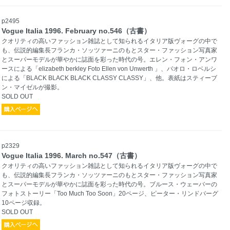
p2495
Vogue Italia 1996. February no.546（古書）
クオリティの高いファッション雑誌として知られるイタリア版ヴォーグの中で
も、伝説的編集長フランカ・ソッツァーニのもとスター・ファッション写真家
とスーパーモデルが華やかに誌面を彩った時代の号。エレン・フォン・アンワ
ースによる「elizabeth berkley Foto Ellen von Unwerth 」、パオロ・ロベルシ
による「BLACK BLACK BLACK CLASSY CLASSY」、他。表紙はスティーブ
ン・マイゼルが撮影。
SOLD OUT
p2329
Vogue Italia 1996. March no.547（古書）
クオリティの高いファッション雑誌として知られるイタリア版ヴォーグの中で
も、伝説的編集長フランカ・ソッツァーニのもとスター・ファッション写真家
とスーパーモデルが華やかに誌面を彩った時代の号。ブルース・ウェーバーの
フォトストーリー「Too Much Too Soon」20ページ、ピーター・リンドバーグ
10ページ収録。
SOLD OUT