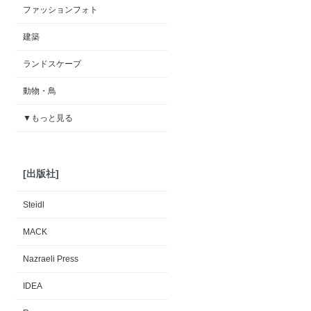
ファッションフォト
建築
ランドスケープ
動物・鳥
▼もっと見る
[出版社]
Steidl
MACK
Nazraeli Press
IDEA