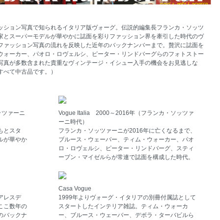
ッション写真で知られるイタリア版ヴォーグ。伝説的編集長フランカ・ソッツ
家とスーパーモデルが華やかに誌面を彩りファッション界を牽引した時代のヴ
ファッション写真の流れを反映した近年のバックナンバーまで。贅沢に誌面を
ウォーカー、パオロ・ロヴェルシ、ピーター・リンドバーグらのフォトストー
写真が多数含まれた貴重なヴィンテージ・イシュー入手の機会をお見逃しな
すべて中古品です。）
ソッツァーニ
Vogue Italia 2000～2016年（フランカ・ソッツァ
ーニ時代）
もとスタ
フランカ・ソッツァーニが2016年に亡くなるまで、
ルが華やか
ブルース・ウェーバー、ティム・ウォーカー、パオ
ロ・ロヴェルシ、ピーター・リンドバーグ、スティ
ーブン・マイゼルらが常連で誌面を構成した時代。
Casa Vogue
アレスデ
1999年よりヴォーグ・イタリアの別冊付属誌として
ここ数年の
スタートしたインテリア雑誌。ティム・ウォーカ
のバックナ
ー、ブルース・ウェーバー、デボラ・ターバビルら