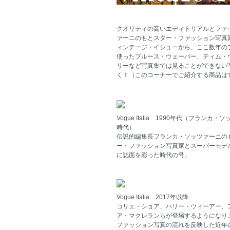
クオリティの高いエディトリアルとファ
ァーニのもとスター・ファッション写真
ィンテージ・イシューから、ここ数年の
使ったブルース・ウェーバー、ティム・
リーなど写真集では見ることができない
く！（このコーナーでご紹介する商品は
Vogue Italia 1990年代（フランカ・
時代）
伝説的編集長フランカ・ソッツァーニの
ー・ファッション写真家とスーパーモデ
に誌面を彩った時代の号。
Vogue Italia 2017年以降
コリエ・ショア、ハリー・ウィーアー、
ア・マクレランらが登場するようになり
ファッション写真の流れを反映した近年