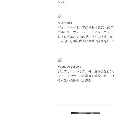
ンバー。
Alta Moda
ヴォーグ・イタリアの別冊付属誌（90年
ブルース・ウェーバー、ティム・ウォー
ロ・ロヴェルシらの見ごたえのあるフォ
ーが頻出し本誌以上に豪華に誌面を飾っ
Vogue Accessory
ジュエリー、バッグ、靴、腕時計などの
ン・アクセサリーの写真を満載。飾って
る可愛い表紙の号が多数。