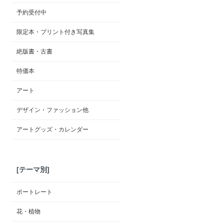
予約受付中
限定本・プリント付き写真集
絶版書・古書
特価本
アート
デザイン・ファッション他
アートグッズ・カレンダー
[テーマ別]
ポートレート
花・植物