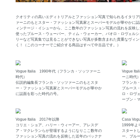
クオリティの高いエディトリアルとファッション写真で知られるイタリア
ァーニのもとスター・ファッション写真家とスーパーモデルが華やかに誌
ィンテージ・イシューから、ここ数年のファッション写真の流れを反映し
使ったブルース・ウェーバー、ティム・ウォーカー、パオロ・ロヴェルシ
リーなど写真集では見ることができない写真が多数含まれた貴重なヴィン
く！（このコーナーでご紹介する商品はすべて中古品です。）
Vogue Italia 1990年代（フランカ・ソッツァーニ
Vogue 
時代）
ーニ時代
伝説的編集長フランカ・ソッツァーニのもとスタ
フランカ・
ー・ファッション写真家とスーパーモデルが華やか
ブルース
に誌面を彩った時代の号。
ロ・ロヴ
ーブン・
Vogue Italia 2017年以降
Casa Vog
コリエ・ショア、ハリー・ウィーアー、アレスデ
1999年
ア・マクレランらが登場するようになりここ数年の
スタート
ファッション写真の流れを反映した近年のバックナ
ー、ブル