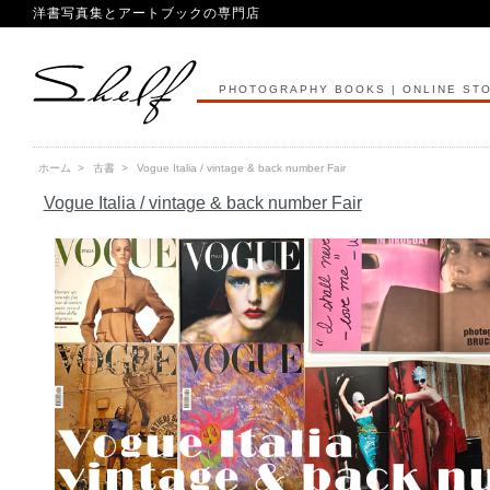
洋書写真集とアートブックの専門店
PHOTOGRAPHY BOOKS | ONLINE ST
ホーム
>
古書
>
Vogue Italia / vintage & back number Fair
Vogue Italia / vintage & back number Fair