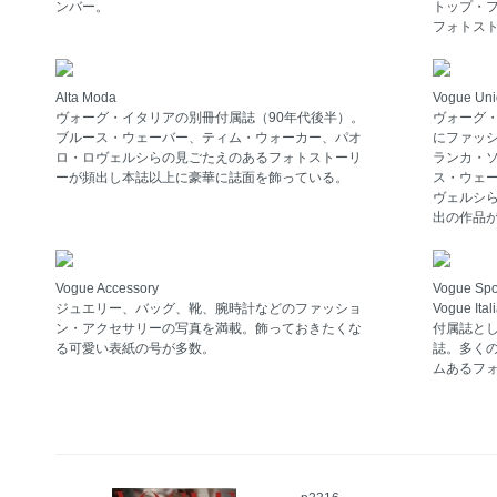
ンバー。
トップ・
フォトス
Alta Moda
Vogue Un
ヴォーグ・イタリアの別冊付属誌（90年代後半）。
ヴォーグ
ブルース・ウェーバー、ティム・ウォーカー、パオ
にファッ
ロ・ロヴェルシらの見ごたえのあるフォトストーリ
ランカ・
ーが頻出し本誌以上に豪華に誌面を飾っている。
ス・ウェ
ヴェルシ
出の作品
Vogue Accessory
Vogue Spo
ジュエリー、バッグ、靴、腕時計などのファッショ
Vogue I
ン・アクセサリーの写真を満載。飾っておきたくな
付属誌と
る可愛い表紙の号が多数。
誌。多く
ムあるフ