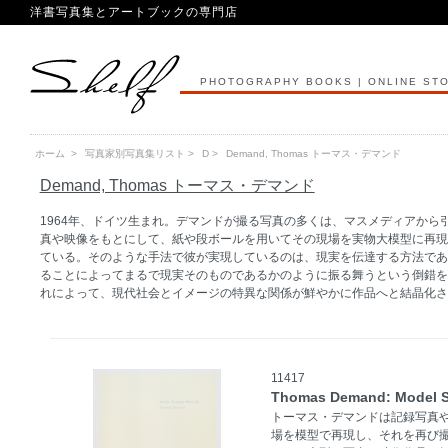
洋書写真集とアートブックの専門店
PHOTOGRAPHY BOOKS | ONLINE ST
ホーム
>
写真家別写真集リスト
>
D
>
Demand, Thomas トーマス・デマンド
Demand, Thomas トーマス・デマンド
1964年、ドイツ生まれ。デマンドが撮る写真の多くは、マスメディアから
真や映像をもとにして、紙や段ボールを用いてその現場を実物大模型に再現
ている。そのような手法で彼が実現しているのは、現実を伝達する方法であ
ることによってまるで現実そのものであるかのように振る舞うという倒錯を
れによって、現代社会とイメージの特異な関係が鮮やかに作品へと結晶化さ
11417
Thomas Demand: Model S
トーマス・デマンドは記録写真
場を模型で再現し、それを再び