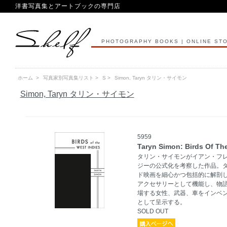
洋書写真集とアートブックの専門店
PHOTOGRAPHY BOOKS | ONLINE ST
ホーム
>
写真家別写真集リスト
>
S
>
Simon, Taryn タリン・サイモン
Simon, Taryn タリン・サイモン
5959
Taryn Simon: Birds Of Th
タリン・サイモンがイアン・フレ
ジーの公式化を考察した作品。タリ
ド映画を細心かつ包括的に解剖
アクセサリーとして機能し、物
場する女性、武器、車をインベ
として呈示する。
SOLD OUT