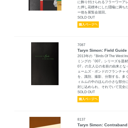
に飾り付けられるフラーワーア
た押し花標本にした隠喩に満ちた
ー他を展覧会巡回。
SOLD OUT
7087
Taryn Simon: Field Guide 
2013年の『Birds Of The 
ミングの「007」シリーズを題
07」の主人公の名前の由来とな
ェームズ・ボンドのフランチャイ
を、識別、撮影、分類する。多
ィルムの中のほんの小さな部分
封じ込められ、それでいて完全
SOLD OUT
8137
Taryn Simon: Contraband