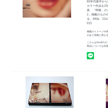
60年代後半か
カラー作品を2
真、「蜉蝣」のカラ
2」掲載のもの
る。480p 22x3
015
掲載のイメージや
があり現物と異な
こちらはShelf
商品については店