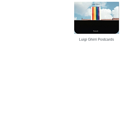
Luigi Ghirri Postcards