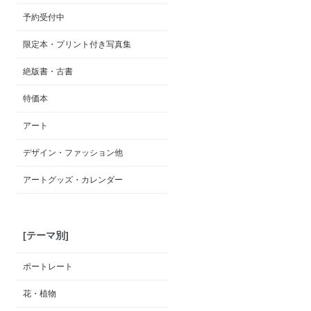
予約受付中
限定本・プリント付き写真集
絶版書・古書
特価本
アート
デザイン・ファッション他
アートグッズ・カレンダー
[テーマ別]
ポートレート
花・植物