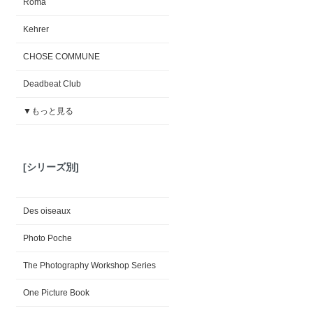
Roma
Kehrer
CHOSE COMMUNE
Deadbeat Club
▼もっと見る
[シリーズ別]
Des oiseaux
Photo Poche
The Photography Workshop Series
One Picture Book