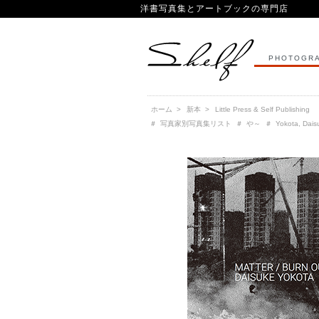
洋書写真集とアートブックの専門店
PHOTOGRA
ホーム
>
新本
>
Little Press & Self Publishing
＃
写真家別写真集リスト
＃
や～
＃
Yokota, Da