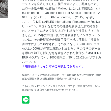
ーションを発表しました。横田大輔による、写真を出力し
たロール紙を用いた作品『Matter』はこれまで展覧会「ani
ma on photo」（Unseen Photo Fair Special Exhibition、2
013、オランダ）、「Photo London」（2015、イギリ
ス）、「JIMEI x ARLES International Photography Festiva
l」（2015、中国）などでその都度発展させた形で発表さ
れ、メディアに大きく取り上げられるなど注目を浴びてき
ました。2015年に中国・厦門で発表されたインスタレーシ
ョンは、その後展覧会会期終了後空き地に移動して横田自
身の手によって燃やされ、その灰になる（Burn Out）プロ
セスは4000枚の写真に記録されました。その後そのデータ
を用いて加工し新たな息を吹き込まれた新作が『MATTER /
BURN OUT』です。1000部限定。304p 21x28cm ソフトカ
バー 2016
＊在庫僅少＊サイン本をご用意しております。
掲載のイメージや情報は発売前のリリース情報に基づいて制作する場合
があり現物と異なる際は現物を優先させて頂きます。
こちらはShelfのオンラインストアのページです。実店舗の在庫、扱い
商品については店舗へ直接お問い合わせください。