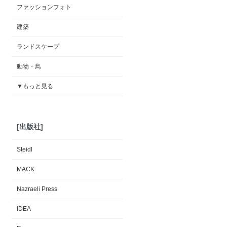
ファッションフォト
建築
ランドスケープ
動物・鳥
▼もっと見る
[出版社]
Steidl
MACK
Nazraeli Press
IDEA