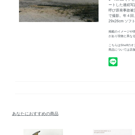
ートした連続写
呼び原発事故被
で撮影。年４回、
29x26cm ソフトカ
掲載のイメージや
があり現物と異な
こちらはShelf
商品については店
あなたにおすすめの商品