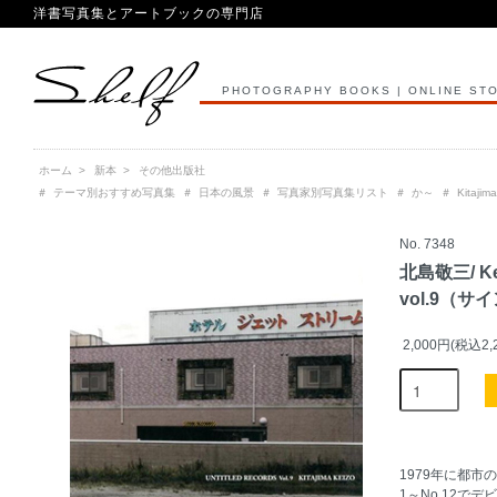
洋書写真集とアートブックの専門店
PHOTOGRAPHY BOOKS | ONLINE ST
ホーム
>
新本
>
その他出版社
＃
テーマ別おすすめ写真集
＃
日本の風景
＃
写真家別写真集リスト
＃
か～
＃
Kitaji
No. 7348
北島敬三/ Keiz
vol.9（サ
2,000円(税込2,
1979年に都市
1～No.12で