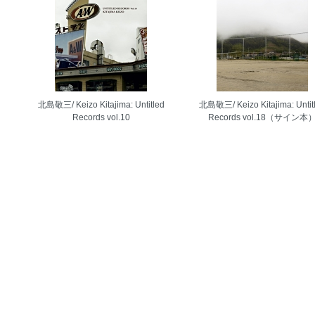
北島敬三/ Keizo Kitajima: Untitled
北島敬三/ Keizo Kitajima: Untit
Records vol.10
Records vol.18（サイン本