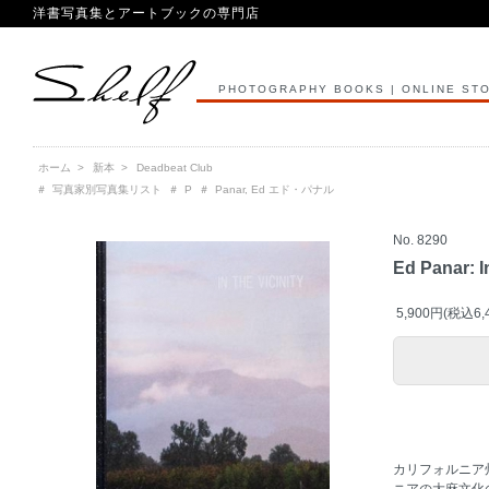
洋書写真集とアートブックの専門店
PHOTOGRAPHY BOOKS | ONLINE ST
ホーム
>
新本
>
Deadbeat Club
＃
写真家別写真集リスト
＃
P
＃
Panar, Ed エド・パナル
No. 8290
Ed Panar: I
5,900円(税込6,
カリフォルニア