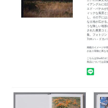
ニアの大麻文化
イアングルに位置
エド・パナルが
ィックな風景と
し、その下には
な土地が広がる
うな険しい地形
された農業コミ
集。フォトジン『F
7cm ハ－ドカバー 
掲載のイメージや
があり現物と異な
こちらはShelf
商品については店