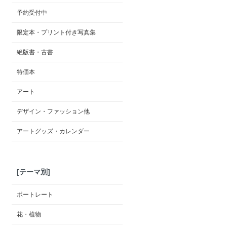
予約受付中
限定本・プリント付き写真集
絶版書・古書
特価本
アート
デザイン・ファッション他
アートグッズ・カレンダー
[テーマ別]
ポートレート
花・植物