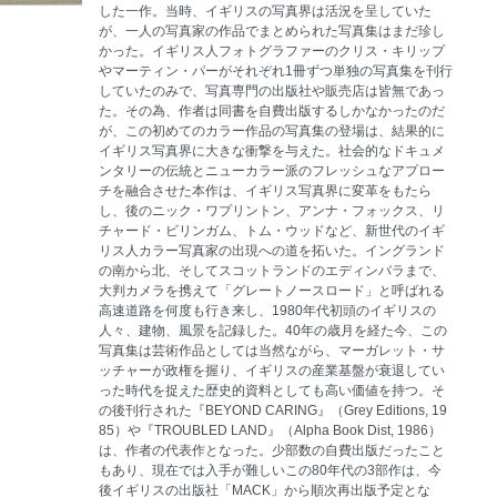
した一作。当時、イギリスの写真界は活況を呈していた
が、一人の写真家の作品でまとめられた写真集はまだ珍し
かった。イギリス人フォトグラファーのクリス・キリップ
やマーティン・パーがそれぞれ1冊ずつ単独の写真集を刊行
していたのみで、写真専門の出版社や販売店は皆無であっ
た。その為、作者は同書を自費出版するしかなかったのだ
が、この初めてのカラー作品の写真集の登場は、結果的に
イギリス写真界に大きな衝撃を与えた。社会的なドキュメ
ンタリーの伝統とニューカラー派のフレッシュなアプロー
チを融合させた本作は、イギリス写真界に変革をもたら
し、後のニック・ワプリントン、アンナ・フォックス、リ
チャード・ビリンガム、トム・ウッドなど、新世代のイギ
リス人カラー写真家の出現への道を拓いた。イングランド
の南から北、そしてスコットランドのエディンバラまで、
大判カメラを携えて「グレートノースロード」と呼ばれる
高速道路を何度も行き来し、1980年代初頭のイギリスの
人々、建物、風景を記録した。40年の歳月を経た今、この
写真集は芸術作品としては当然ながら、マーガレット・サ
ッチャーが政権を握り、イギリスの産業基盤が衰退してい
った時代を捉えた歴史的資料としても高い価値を持つ。そ
の後刊行された『BEYOND CARING』（Grey Editions, 19
85）や『TROUBLED LAND』（Alpha Book Dist, 1986）
は、作者の代表作となった。少部数の自費出版だったこと
もあり、現在では入手が難しいこの80年代の3部作は、今
後イギリスの出版社「MACK」から順次再出版予定とな