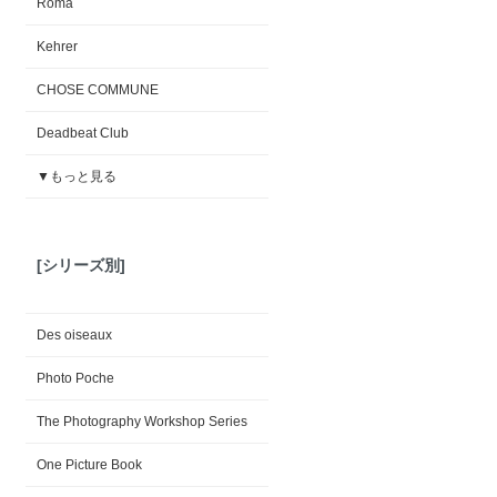
Roma
Kehrer
CHOSE COMMUNE
Deadbeat Club
▼もっと見る
[シリーズ別]
Des oiseaux
Photo Poche
The Photography Workshop Series
One Picture Book