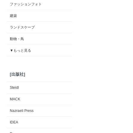
ファッションフォト
建築
ランドスケープ
動物・鳥
▼もっと見る
[出版社]
Steidl
MACK
Nazraeli Press
IDEA