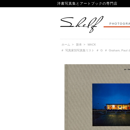
洋書写真集とアートブックの専門店
PHOTOGRA
ホーム
>
新本
>
MACK
＃
写真家別写真集リスト
＃
G
＃
Graham, Pa