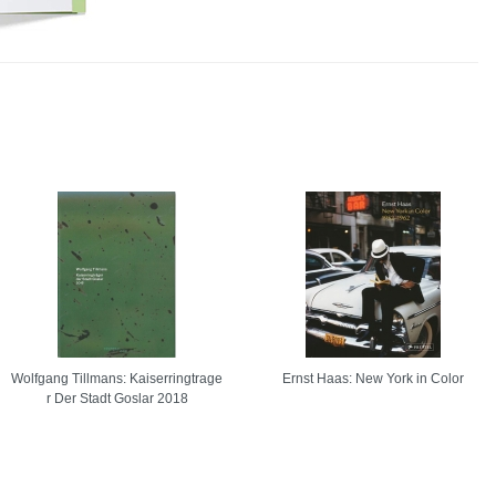
Wolfgang Tillmans: Kaiserringtrage
Ernst Haas: New York in Color
r Der Stadt Goslar 2018