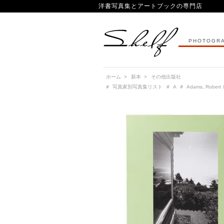
洋書写真集とアートブックの専門店
PHOTOGRA
ホーム
>
新本
>
その他出版社
＃
写真家別写真集リスト
＃
A
＃
Adams, Rob