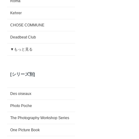
Roma
Kehrer
CHOSE COMMUNE
Deadbeat Club
▼もっと見る
[シリーズ別]
Des oiseaux
Photo Poche
The Photography Workshop Series
One Picture Book