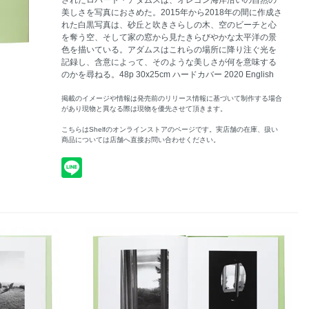
されたロバート・アダムスは、オレゴン海岸沿いの自然の
美しさを写真におさめた。2015年から2018年の間に作成さ
れた白黒写真は、砂丘と吹きさらしの木、空のビーチと心
を奪う空、そして家の窓から見たきらびやかな太平洋の景
色を描いている。アダムスはこれらの場所に降り注ぐ光を
記録し、含意によって、そのような美しさが何を意味する
のかを尋ねる。48p 30x25cm ハードカバー 2020 English
掲載のイメージや情報は発売前のリリース情報に基づいて制作する場合
があり現物と異なる際は現物を優先させて頂きます。
こちらはShelfのオンラインストアのページです。実店舗の在庫、扱い
商品については店舗へ直接お問い合わせください。