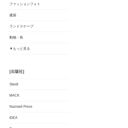
ファッションフォト
建築
ランドスケープ
動物・鳥
▼もっと見る
[出版社]
Steidl
MACK
Nazraeli Press
IDEA