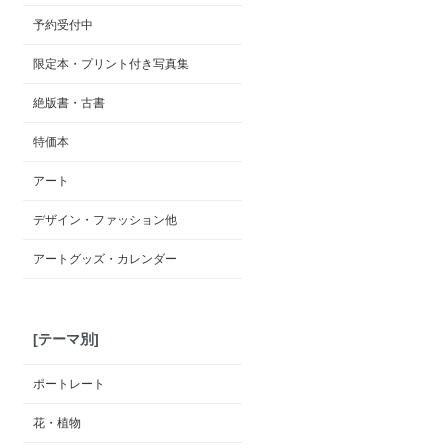
予約受付中
限定本・プリント付き写真集
絶版書・古書
特価本
アート
デザイン・ファッション他
アートグッズ・カレンダー
[テーマ別]
ポートレート
花・植物