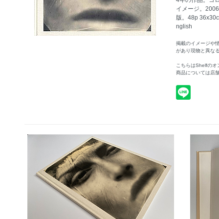
4年の作品。コ
イメージ。2006年
版。48p 36x3
nglish
掲載のイメージや
があり現物と異な
こちらはShelf
商品については店