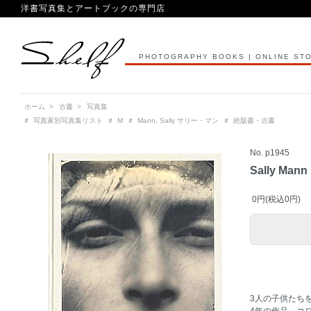
洋書写真集とアートブックの専門店
PHOTOGRAPHY BOOKS | ONLINE ST
ホーム
>
古書
>
写真集
＃
写真家別写真集リスト
＃
M
＃
Mann, Sally サリー・マン
＃
絶版書・古書
No. p1945
Sally Ma
0円(税込0円)
3人の子供たちを