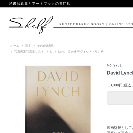
洋書写真集とアートブックの専門店
PHOTOGRAPHY BOOKS | ONLINE ST
ホーム
>
新本
>
その他出版社
＃
写真家別写真集リスト
＃
L
＃
Lynch, David デヴィッド・リンチ
No. 9761
David Lynch
13,000円(税込1
映画監督として