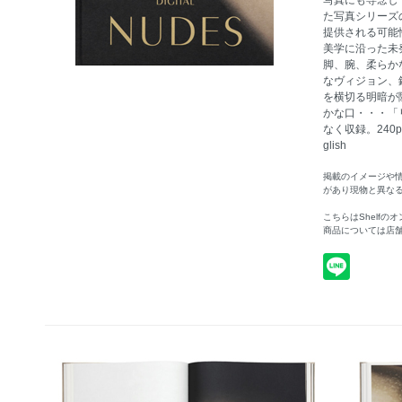
写真にも専念し
た写真シリーズ
提供される可能
美学に沿った未
脚、腕、柔らか
なヴィジョン、
を横切る明暗が
かな口・・・「
なく収録。240p 3
glish
掲載のイメージや
があり現物と異な
こちらはShelf
商品については店