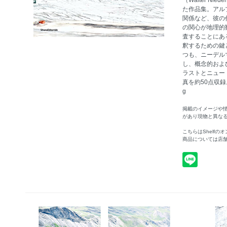
（Walter N
た作品集。アル
関係など、彼の
の関心が地理的
査することにあ
釈するための鍵
つも、ニーデル
し、概念的およ
ラストとニュー
真を約50点収録。15
g
掲載のイメージや
があり現物と異な
こちらはShelf
商品については店