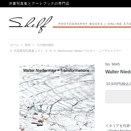
洋書写真集とアートブックの専門店
PHOTOGRAPHY BOOKS | ONLINE ST
ホーム
>
新本
>
その他出版社
＃
写真家別写真集リスト
＃
N
＃
Niedermayr, Walter ワルター・ニーデルマイヤー
No. 9945
Walter Nied
10,920円(税込1
イタリアを代表