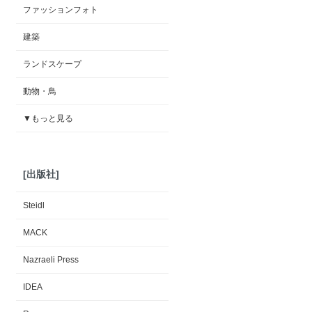
ファッションフォト
建築
ランドスケープ
動物・鳥
▼もっと見る
[出版社]
Steidl
MACK
Nazraeli Press
IDEA