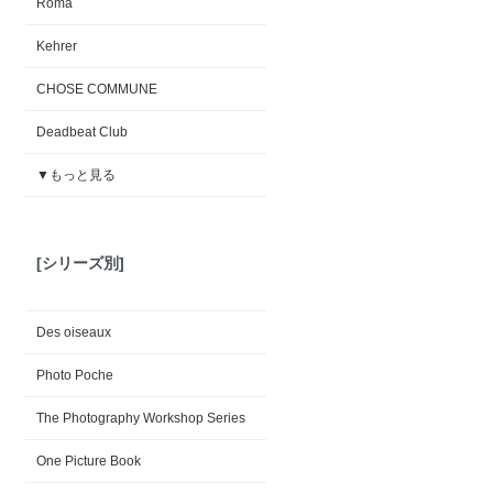
Roma
Kehrer
CHOSE COMMUNE
Deadbeat Club
▼もっと見る
[シリーズ別]
Des oiseaux
Photo Poche
The Photography Workshop Series
One Picture Book