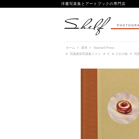
洋書写真集とアートブックの専門店
PHOTOGRA
ホーム
>
新本
>
Nazraeli Press
＃
写真家別写真集リスト
＃
C
＃
Cその他
＃
写