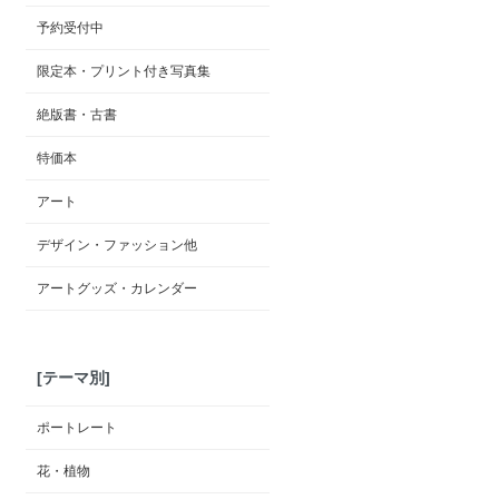
予約受付中
限定本・プリント付き写真集
絶版書・古書
特価本
アート
デザイン・ファッション他
アートグッズ・カレンダー
[テーマ別]
ポートレート
花・植物