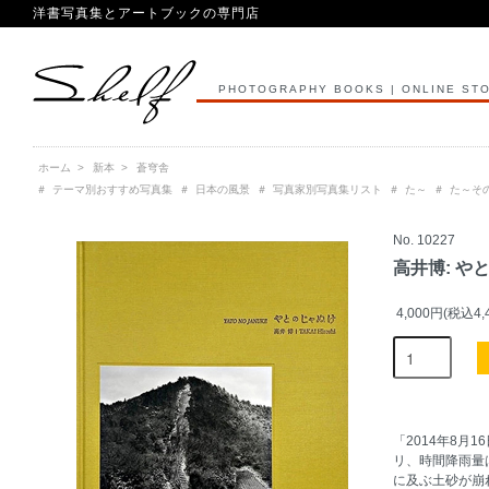
洋書写真集とアートブックの専門店
PHOTOGRAPHY BOOKS | ONLINE ST
ホーム
>
新本
>
蒼穹舎
＃
テーマ別おすすめ写真集
＃
日本の風景
＃
写真家別写真集リスト
＃
た～
＃
た～そ
No. 10227
高井博: や
4,000円(税込4,
「2014年8月
リ、時間降雨量
に及ぶ土砂が崩