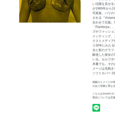
い活躍を見せる
が1989年から
写真集。パリのヨ
される「Viviane S
合わせて出版。展覧
「Flamboya
ズやファッショ
インティング、
クストメディア
り30年にわた
光と影のグラフ
駆使した彼女の
いる。セルフポ
本書でも。その
メージは見飽きることが
ソフトカバー 2023
掲載のイメージや
があり現物と異な
こちらはShelf
商品については店