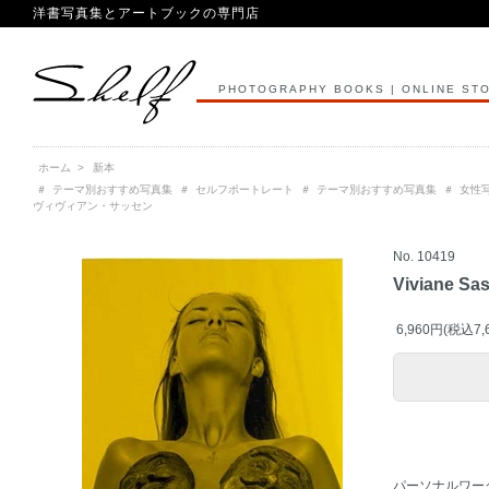
洋書写真集とアートブックの専門店
PHOTOGRAPHY BOOKS | ONLINE ST
ホーム
>
新本
＃
テーマ別おすすめ写真集
＃
セルフポートレート
＃
テーマ別おすすめ写真集
＃
女性
ヴィヴィアン・サッセン
No. 10419
Viviane Sas
6,960円(税込7,
パーソナルワー