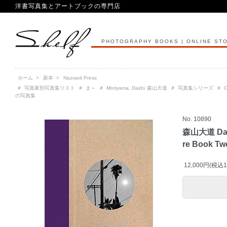
洋書写真集とアートブックの専門店
PHOTOGRAPHY BOOKS | ONLINE ST
ホーム
>
新本
>
Nazraeli Press
＃
写真家別写真集リスト
＃
ま～
＃
Moriyama, Daido 森山大道
＃
写真集シリーズ
＃
O
の写真集
No. 10890
森山大道 Daid
re Book Tw
12,000円(税込1