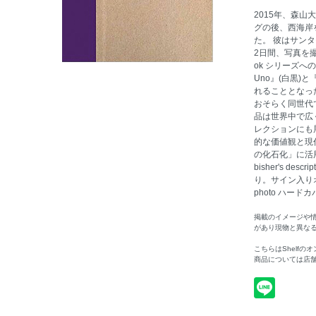
2015年、森
グの後、西海岸
た。 彼はサン
2日間、写真を撮影
ok シリーズへの
Uno』(白黒)と『D
れることとなっ
おそらく同世代
品は世界中で広
レクションにも
的な価値観と現
の化石化」に活
bisher's d
り。サイン入りオリ
photo ハードカバー
掲載のイメージや
があり現物と異な
こちらはShelf
商品については店