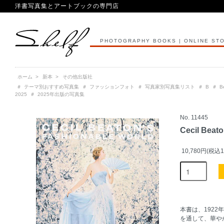
洋書写真集とアートブックの専門店
PHOTOGRAPHY BOOKS | ONLINE ST
ホーム
>
新本
>
その他出版社
＃
テーマ別おすすめ写真集
＃
ファッションフォト
＃
写真家別写真集リスト
＃
B
＃
B
2025
＃
2025年出版の写真集
No. 11445
Cecil Beato
10,780円(税込1
本書は、1922
を通して、華や