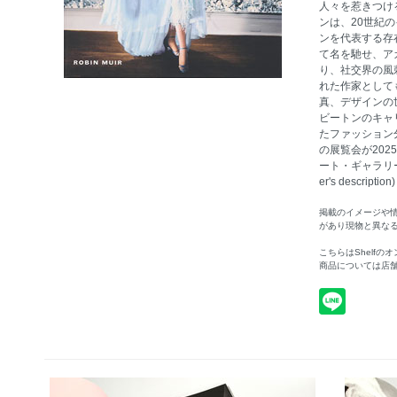
人々を惹きつけ
ンは、20世紀
ンを代表する存
て名を馳せ、ア
り、社交界の風
れた作家として
真、デザインの
ビートンのキャ
たファッション
の展覧会が202
ート・ギャラリー
er's descript
掲載のイメージや
があり現物と異な
こちらはShelf
商品については店