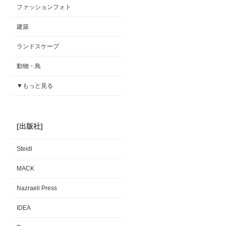
ファッションフォト
建築
ランドスケープ
動物・鳥
▼もっと見る
[出版社]
Steidl
MACK
Nazraeli Press
IDEA