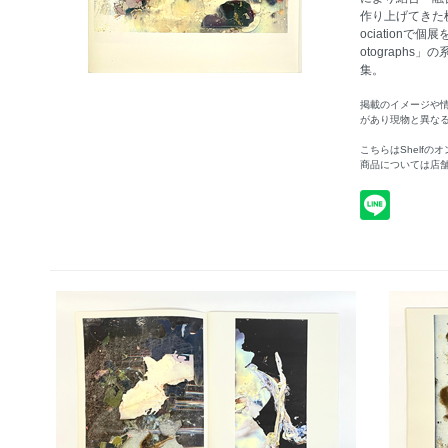
作り上げてきた横田
ociationで
otograph
集。
掲載のイメージや
があり現物と異な
こちらはShelf
商品については店