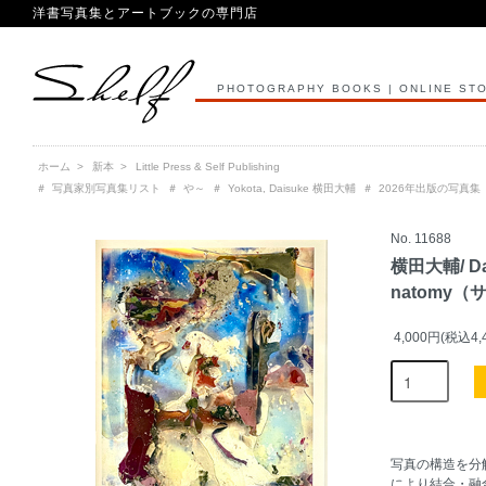
洋書写真集とアートブックの専門店
PHOTOGRAPHY BOOKS | ONLINE ST
ホーム
>
新本
>
Little Press & Self Publishing
＃
写真家別写真集リスト
＃
や～
＃
Yokota, Daisuke 横田大輔
＃
2026年出版の写真集
No. 11688
横田大輔/ Dai
natomy
4,000円(税込4,
写真の構造を分
により結合・融