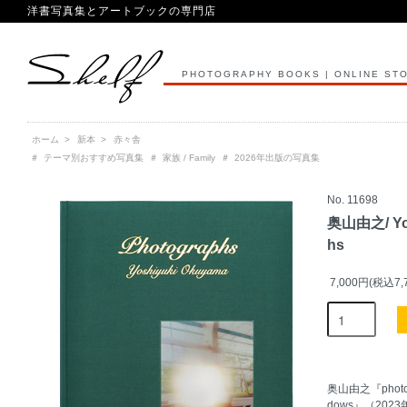
洋書写真集とアートブックの専門店
PHOTOGRAPHY BOOKS | ONLINE ST
ホーム
>
新本
>
赤々舎
＃
テーマ別おすすめ写真集
＃
家族 / Family
＃
2026年出版の写真集
No. 11698
奥山由之/ Yos
hs
7,000円(税込7,
奥山由之『photo
dows』（20