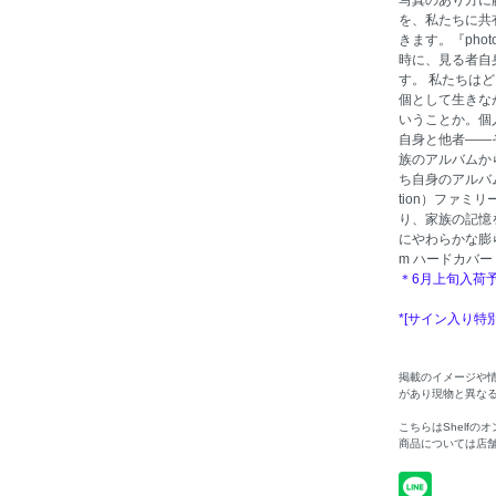
写真のあり方に
を、私たちに共
きます。『pho
時に、見る者自
す。 私たちは
個として生きな
いうことか。個
自身と他者——
族のアルバムか
ち自身のアルバムにな
tion）ファミ
り、家族の記憶
にやわらかな膨らみ
m ハードカバー・ク
＊6月上旬入荷
*[サイン入り特
掲載のイメージや
があり現物と異な
こちらはShelf
商品については店