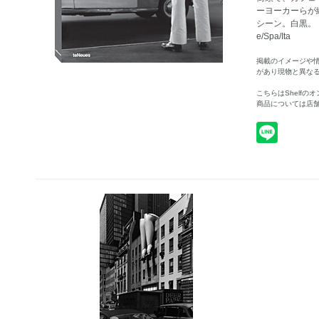
ーヨーカーらが
シーン。白黒。 144p
e/Spa/Ita
掲載のイメージや
があり現物と異な
こちらはShelf
商品については店