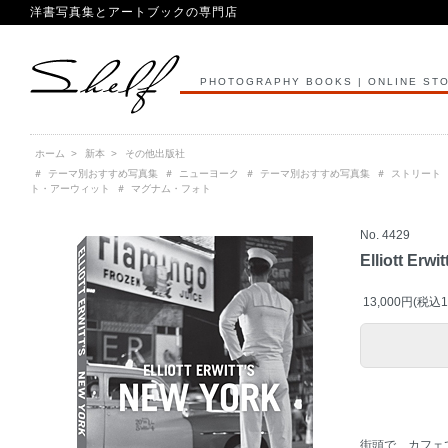
洋書写真集とアートブックの専門店
PHOTOGRAPHY BOOKS | ONLINE ST
ホーム
>
新本
>
その他出版社
＃
テーマ別おすすめ写真集
＃
ニューヨーク
＃
テーマ別おすすめ写真集
＃
ストリート
ト・アーウィット
＃
マグナム・フォト
No. 4429
Elliott Erwi
13,000円(税込1
街頭で、カフェ