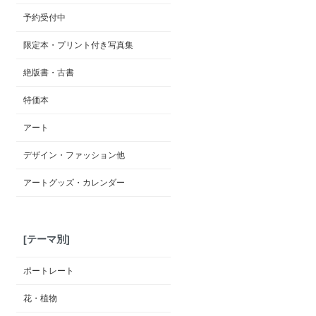
予約受付中
限定本・プリント付き写真集
絶版書・古書
特価本
アート
デザイン・ファッション他
アートグッズ・カレンダー
[テーマ別]
ポートレート
花・植物