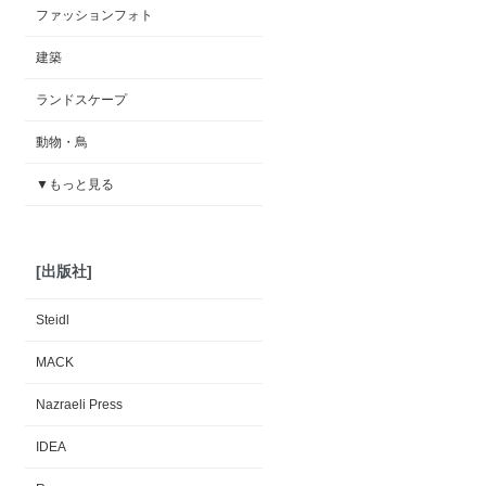
ファッションフォト
建築
ランドスケープ
動物・鳥
▼もっと見る
[出版社]
Steidl
MACK
Nazraeli Press
IDEA