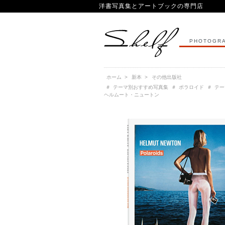
洋書写真集とアートブックの専門店
PHOTOGRA
ホーム
>
新本
>
その他出版社
＃
テーマ別おすすめ写真集
＃
ポラロイド
＃
テー
ヘルムート・ニュートン