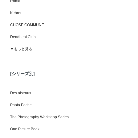
Roma
Kehrer
CHOSE COMMUNE
Deadbeat Club
▼もっと見る
[シリーズ別]
Des oiseaux
Photo Poche
The Photography Workshop Series
One Picture Book