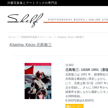
洋書写真集とアートブックの専門店
PHOTOGRAPHY BOOKS | ONLINE ST
ホーム
>
写真家別写真集リスト
>
か～
>
Kitajima, Keizo 北島敬三
Kitajima, Keizo 北島敬三
11383
北島敬三: USSR 1991［新
北島敬三は 1991 年、崩壊間
共和国を断続的に滞在しながら、
にて、北島は第 32 回（2007
点を収録し、さらに 1983 年か
諸都市を旅しながら撮影したモノクロー
を同時収録。
9,000円(税込9,900円)