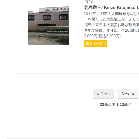
7348
北島敬三/ Keizo Kitajima:
1979年に都市の人間模様を写した
ーを果たした北島敬三が、ふた
福島の東日本大震災お呼び原発
各地で撮影。年４回、全20回以
2,000円(税込2,200円)
« Prev
Next »
32
商品中
1-12
商品