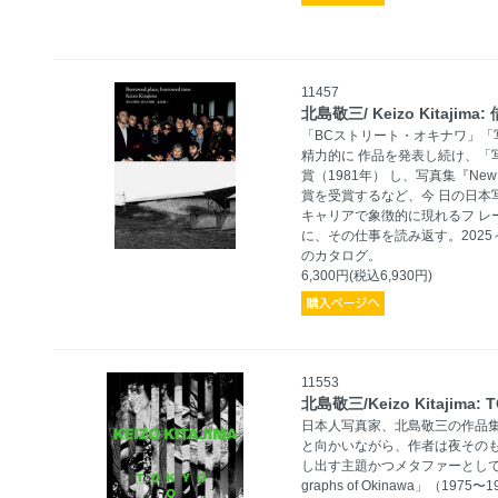
11457
北島敬三/ Keizo Kitaj
「BCストリート・オキナワ」「
精力的に 作品を発表し続け、「
賞（1981年） し、写真集『Ne
賞を受賞するなど、今 日の日本
キャリアで象徴的に現れるフ レ
に、その仕事を読み返す。2025
のカタログ。
6,300円(税込6,930円)
11553
北島敬三/Keizo Kitajima: 
日本人写真家、北島敬三の作品
と向かいながら、作者は夜その
し出す主題かつメタファーとして
graphs of Okinawa」（19