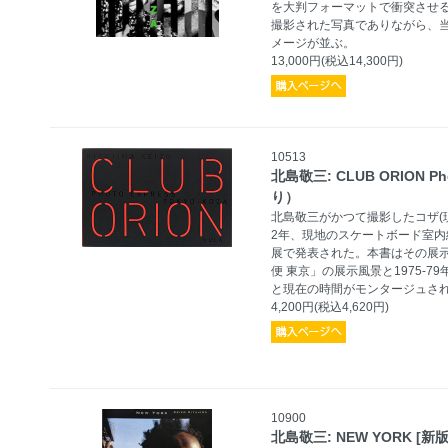
を大判フォーマットで衝突させる
撮影された写真でありながら、
メージが並ぶ。
13,000円(税込14,300円)
10513
北島敬三: CLUB ORION Ph
り）
北島敬三がかつて撮影したコザ(
2年、現地のスケートボード室内練
展で発表された。本書はその展
便 東京」の展示風景と1975-
と現在の時間がモンタージュさ
4,200円(税込4,620円)
10900
北島敬三: NEW YORK [新