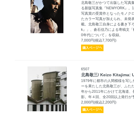
北島敬三がかつて出版した写真集『
る新版写真集『NEWYORK』。1
写真賞の受賞作となったモノクロ
たカラー写真が加えられ、未発表
載。北島敬三自身による書き下ろ
k』」、倉石信乃による寄稿文「転
0年代について」を収録。
7,000円(税込7,700円)
6507
北島敬三/ Keizo Kitajima:
1979年に都市の人間模様を写した
ーを果たした北島敬三が、ふたた
年から2011年にかけて北海道
影。年４回、全20回以上発行が
2,000円(税込2,200円)