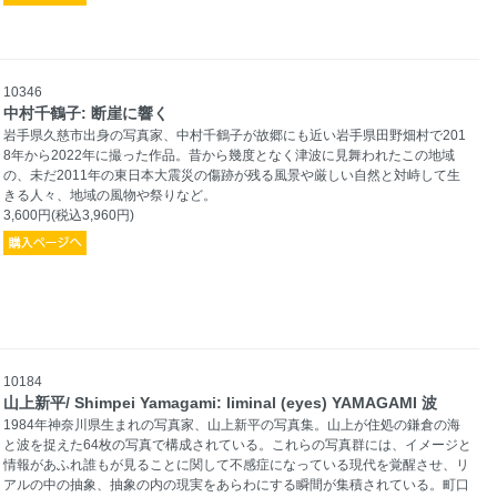
10346
中村千鶴子: 断崖に響く
岩手県久慈市出身の写真家、中村千鶴子が故郷にも近い岩手県田野畑村で201
8年から2022年に撮った作品。昔から幾度となく津波に見舞われたこの地域
の、未だ2011年の東日本大震災の傷跡が残る風景や厳しい自然と対峙して生
きる人々、地域の風物や祭りなど。
3,600円(税込3,960円)
10184
山上新平/ Shimpei Yamagami: liminal (eyes) YAMAGAMI 波
1984年神奈川県生まれの写真家、山上新平の写真集。山上が住処の鎌倉の海
と波を捉えた64枚の写真で構成されている。これらの写真群には、イメージと
情報があふれ誰もが見ることに関して不感症になっている現代を覚醒させ、リ
アルの中の抽象、抽象の内の現実をあらわにする瞬間が集積されている。町口