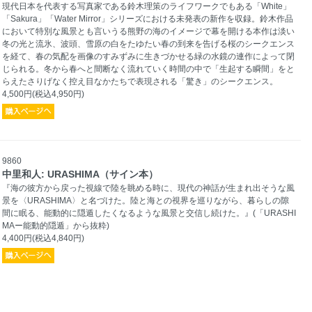
現代日本を代表する写真家である鈴木理策のライフワークでもある「White」
「Sakura」「Water Mirror」シリーズにおける未発表の新作を収録。鈴木作品
において特別な風景とも言いうる熊野の海のイメージで幕を開ける本作は淡い
冬の光と流氷、波頭、雪原の白をたゆたい春の到来を告げる桜のシークエンス
を経て、春の気配を画像のすみずみに生きづかせる緑の水鏡の連作によって閉
じられる。冬から春へと間断なく流れていく時間の中で「生起する瞬間」をと
らえたさりげなく控え目なかたちで表現される「驚き」のシークエンス。
4,500円(税込4,950円)
9860
中里和人: URASHIMA（サイン本）
『海の彼方から戻った視線で陸を眺める時に、現代の神話が生まれ出そうな風
景を〈URASHIMA〉と名づけた。陸と海との視界を巡りながら、暮らしの隙
間に眠る、能動的に隠遁したくなるような風景と交信し続けた。』(「URASHI
MAー能動的隠遁」から抜粋)
4,400円(税込4,840円)