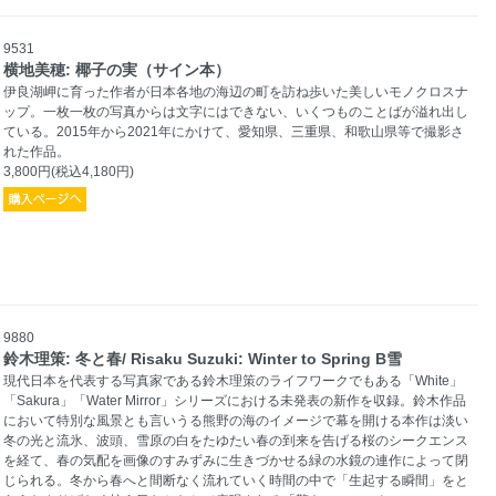
9531
横地美穂: 椰子の実（サイン本）
伊良湖岬に育った作者が日本各地の海辺の町を訪ね歩いた美しいモノクロスナ
ップ。一枚一枚の写真からは文字にはできない、いくつものことばが溢れ出し
ている。2015年から2021年にかけて、愛知県、三重県、和歌山県等で撮影さ
れた作品。
3,800円(税込4,180円)
9880
鈴木理策: 冬と春/ Risaku Suzuki: Winter to Spring B雪
現代日本を代表する写真家である鈴木理策のライフワークでもある「White」
「Sakura」「Water Mirror」シリーズにおける未発表の新作を収録。鈴木作品
において特別な風景とも言いうる熊野の海のイメージで幕を開ける本作は淡い
冬の光と流氷、波頭、雪原の白をたゆたい春の到来を告げる桜のシークエンス
を経て、春の気配を画像のすみずみに生きづかせる緑の水鏡の連作によって閉
じられる。冬から春へと間断なく流れていく時間の中で「生起する瞬間」をと