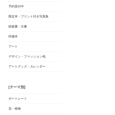
予約受付中
限定本・プリント付き写真集
絶版書・古書
特価本
アート
デザイン・ファッション他
アートグッズ・カレンダー
[テーマ別]
ポートレート
花・植物