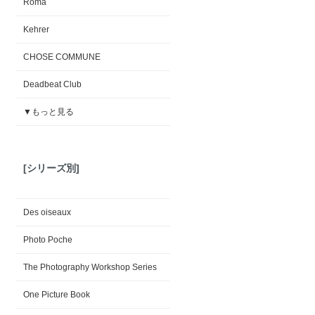
Roma
Kehrer
CHOSE COMMUNE
Deadbeat Club
▼もっと見る
[シリーズ別]
Des oiseaux
Photo Poche
The Photography Workshop Series
One Picture Book