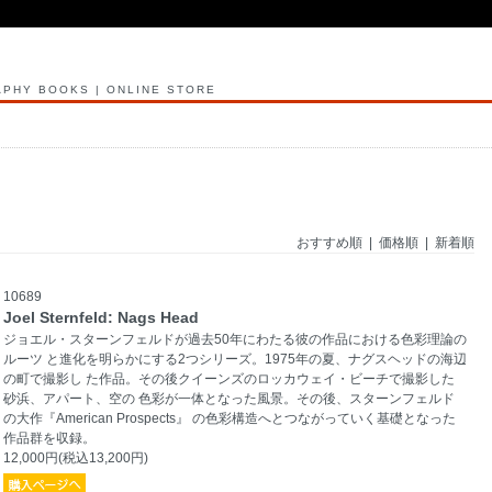
PHY BOOKS | ONLINE STORE
おすすめ順
|
価格順
| 新着順
10689
Joel Sternfeld: Nags Head
ジョエル・スターンフェルドが過去50年にわたる彼の作品における色彩理論の
ルーツ と進化を明らかにする2つシリーズ。1975年の夏、ナグスヘッドの海辺
の町で撮影し た作品。その後クイーンズのロッカウェイ・ビーチで撮影した
砂浜、アパート、空の 色彩が一体となった風景。その後、スターンフェルド
の大作『American Prospects』 の色彩構造へとつながっていく基礎となった
作品群を収録。
12,000円(税込13,200円)