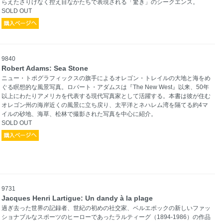
らえたさりげなく控え目なかたちで表現される「驚き」のシークエンス。
SOLD OUT
9840
Robert Adams: Sea Stone
ニュー・トポグラフィックスの旗手によるオレゴン・トレイルの大地と海をめ
ぐる瞑想的な風景写真。ロバート・アダムスは『The New West』以来、50年
以上にわたりアメリカを代表する現代写真家として活躍する。本書は彼が住む
オレゴン州の海岸近くの風景に立ち戻り、太平洋とネハレム湾を隔てる約4マ
イルの砂地、海草、松林で撮影された写真を中心に紹介。
SOLD OUT
9731
Jacques Henri Lartigue: Un dandy à la plage
過ぎ去った世界の記録者、世紀の初めの社交家、ベルエポックの新しいファッ
ショナブルなスポーツのヒーローであったラルティーグ（1894-1986）の作品