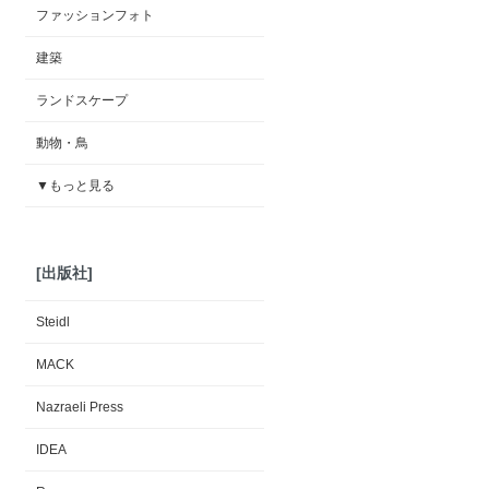
ファッションフォト
建築
ランドスケープ
動物・鳥
▼もっと見る
[出版社]
Steidl
MACK
Nazraeli Press
IDEA