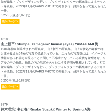
覚が編集・ブックデザインを行い、ブックディレクターの幅允孝によるテキス
トを収録。2022年11月のPARIS PHOTOで発表され、好評をもって迎えられた
一冊。
6,250円(税込6,875円)
10183
山上新平/ Shimpei Yamagami: liminal (eyes) YAMAGAMI 海
1984年神奈川県生まれの写真家、山上新平の写真集。山上が住処の鎌倉の海
と波を捉えた64枚の写真で構成されている。これらの写真群には、イメージと
情報があふれ誰もが見ることに関して不感症になっている現代を覚醒させ、リ
アルの中の抽象、抽象の内の現実をあらわにする瞬間が集積されている。町口
覚が編集・ブックデザインを行い、ブックディレクターの幅允孝によるテキス
トを収録。2022年11月のPARIS PHOTOで発表され、好評をもって迎えられた
一冊。
6,250円(税込6,875円)
9879
鈴木理策: 冬と春/ Risaku Suzuki: Winter to Spring A海