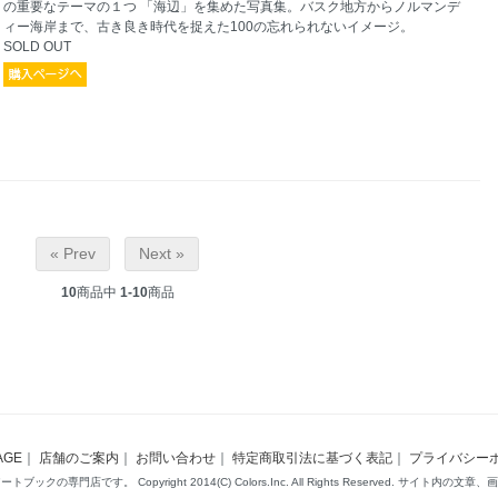
の重要なテーマの１つ 「海辺」を集めた写真集。バスク地方からノルマンデ
ィー海岸まで、古き良き時代を捉えた100の忘れられないイメージ。
SOLD OUT
« Prev
Next »
10
商品中
1-10
商品
AGE
｜
店舗のご案内
｜
お問い合わせ
｜
特定商取引法に基づく表記
｜
プライバシー
ブックの専門店です。 Copyright 2014(C) Colors.Inc. All Rights Reserved. サイ