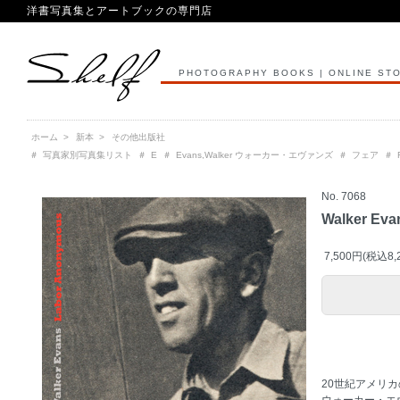
洋書写真集とアートブックの専門店
PHOTOGRAPHY BOOKS | ONLINE ST
ホーム
>
新本
>
その他出版社
＃
写真家別写真集リスト
＃
E
＃
Evans,Walker ウォーカー・エヴァンズ
＃
フェア
＃
No. 7068
Walker Eva
7,500円(税込8,
20世紀アメリ