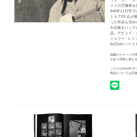
ウォーカー・エ
イトの労働者を
946年11月号
トルで20 点
った作品も含め
を合板をバック
品。デビッド・
ジェリー・L.ト
6x25cm ハードカ
掲載のイメージや
があり現物と異な
こちらはShelf
商品については店