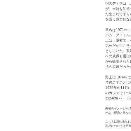
宿のディスコ…
が、当時を知る
だ生まれてすら
を誘う魅力的な
書名は1971
バム・タイトル
上は、憂鬱で、
気分だからこそ
としていた。政
への就職も選ば
がら撮影された
抗の痕跡だった
野上は1974年
で過ごすことに
1975年の11
のカフェでくつろぐ著者。
3x24cm ハードカ
掲載のイメージや
があり現物と異な
こちらはShelf
商品については店