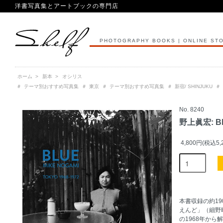
洋書写真集とアートブックの専門店
PHOTOGRAPHY BOOKS | ONLINE ST
ホーム
>
新本
>
オシリス
＃
テーマ別おすすめ写真集
＃
東京
＃
テーマ別おすすめ写真集
＃
新宿/ SHINJUKU
＃
No. 8240
野上眞宏: Blu
4,800円(税込5,
本書収録の約1
えんど」（細野
の1968年から