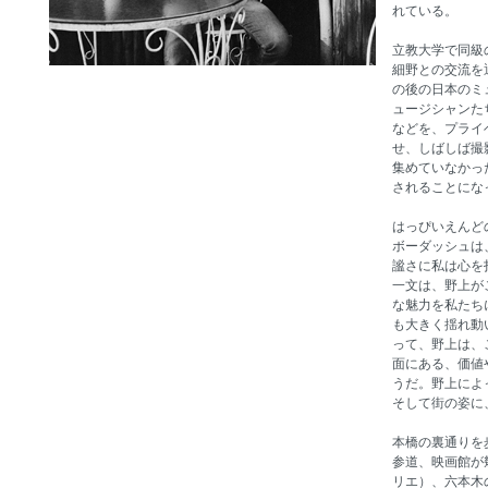
れている。
立教大学で同級
細野との交流を
の後の日本のミ
ュージシャンた
などを、プライ
せ、しばしば撮
集めていなかっ
されることにな
はっぴいえんど
ボーダッシュは
謐さに私は心を
一文は、野上が
な魅力を私たち
も大きく揺れ動い
って、野上は、
面にある、価値
うだ。野上によ
そして街の姿に
本橋の裏通りを
参道、映画館が
リエ）、六本木