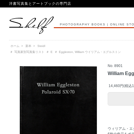
洋書写真集とアートブックの専門店
PHOTOGRAPHY BOOKS | ONLINE ST
ホーム
>
新本
>
Steidl
＃
写真家別写真集リスト
＃
E
＃
Eggleston, William ウイリアム・エグルストン
No. 8901
William Egg
14,460円(税込1
ウィリアム・エグ