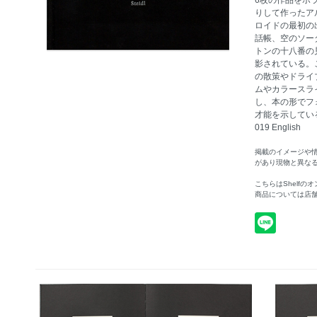
6枚の作品をポ
りして作ったア
ロイドの最初の
話帳、空のソー
トンの十八番の
影されている。
の散策やドライ
ムやカラースラ
し、本の形でフ
才能を示している。 
019 English
掲載のイメージや
があり現物と異な
こちらはShelf
商品については店