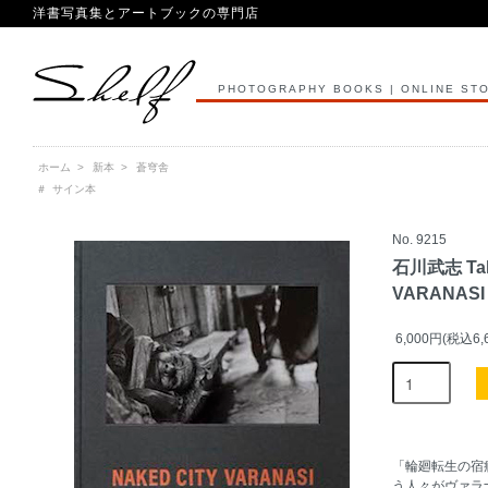
洋書写真集とアートブックの専門店
PHOTOGRAPHY BOOKS | ONLINE ST
ホーム
>
新本
>
蒼穹舎
＃
サイン本
No. 9215
石川武志 Take
VARANA
6,000円(税込6,
「輪廻転生の宿
う人々がヴァラ