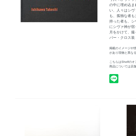
の中に埋め込ま
い、人々はシヴ
も、孤独な者も
持った者も、シ
にシヴァ神が宿
月をかけて、撮った
バー・クロス装 202
掲載のイメージや
があり現物と異な
こちらはShelf
商品については店