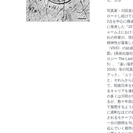
え、光る
写真家・川田喜久
ロードし続けて
2点を中心に構成
に発表した『2
ォーム上におけ
れの作家の、現
精神性が凝集し
〈VIVO〉の
図』(美術出版社
ロジー The Las
5）、『遠い場所の記
2016）等の
アック」「ユリ
と、それらから
て、戦後日本を
るキャリアを連
の多くは川田が
るが、数十年前
て擬態するよう
に過剰なほどの
されるモチーフ
一分の隙間を与
込んでいく都市