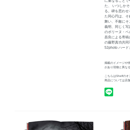
に重なることで
た、 いつしか
る。碑を思わせ
た同心円は、そ
舞い、不敵にそ
義明、同じく写
のポリーヌ・ベ
昌良による寄稿
の藤野真功共同署名
52photo ハード
掲載のイメージや
があり現物と異な
こちらはShelf
商品については店