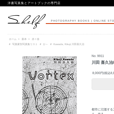
洋書写真集とアートブックの専門店
PHOTOGRAPHY BOOKS | ONLINE ST
ホーム
>
新本
>
赤々舎
＃
写真家別写真集リスト
＃
か～
＃
Kawada, Kikuji 川田喜久治
No. 9911
川田 喜久治/ K
8,000円(税込8,
都市に氾濫する