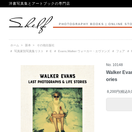
洋書写真集とアートブックの専門店
PHOTOGRAPHY BOOKS | ONLINE ST
ホーム
>
新本
>
その他出版社
＃
写真家別写真集リスト
＃
E
＃
Evans,Walker ウォーカー・エヴァンズ
＃
フェア
＃
No. 10148
Walker Evan
ories
8,200円(税込9,