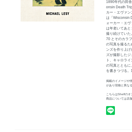
1890年代の田
onsin Dea
カー・エヴァン
は「Wisconsi
ォーカー・エヴ
は年老いてあと
撮り続けていた。
70 とそのカ
の写真を撮るた
ンズを作り上げ
ズが撮影したジ
ト、キャロライ
の写真とともに
を書きつづる。176
掲載のイメージや
があり現物と異な
こちらはShelf
商品については店