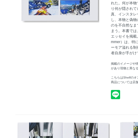
れた。何が本物
り何が隠されて
真、インスタレ
し、本物と偽物
のを不自然なま
まう。本書では
エッセイを掲載。ト
mmer）は、
ーモア溢れる制
者自身が手がけてい
掲載のイメージや
があり現物と異な
こちらはShelf
商品については店