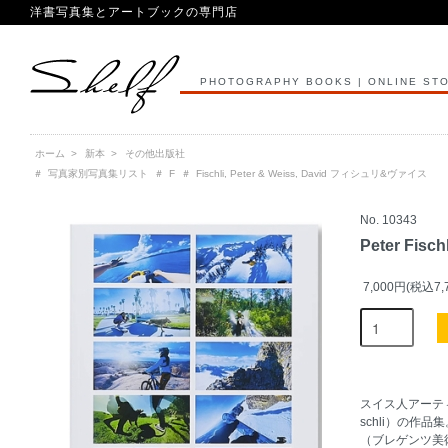
洋書写真集とアートブックの専門店
PHOTOGRAPHY BOOKS | ONLINE ST
ホーム
>
新本
>
その他出版社
＃
写真家別写真集リスト
＃
F
＃
Fischli, Peter & Weiss, David フィシュリ&ヴァイス
No. 10343
Peter Fisch
7,000円(税込7,
スイス人アーティ
schli）の作品集
（ブレゲンツ美