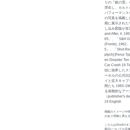
りの『銀の雲』
滞在し、カルト
パフォーマンス
の写真を掲載し
期に展示された
し込み図版が並置
and After, 4, 
65」、「S&H Gree
(Fronts), 196
5」、「Shot Red M
ptych] [Ferus T
en Disaster Te
Car Crash 1
頭に他界したス
ーホルの公式伝
イと拡大キャプ
間たち 1965
る画期的なアー
（publisher's 
24 English
掲載のイメージや
があり現物と異な
こちらはShelf
商品については店