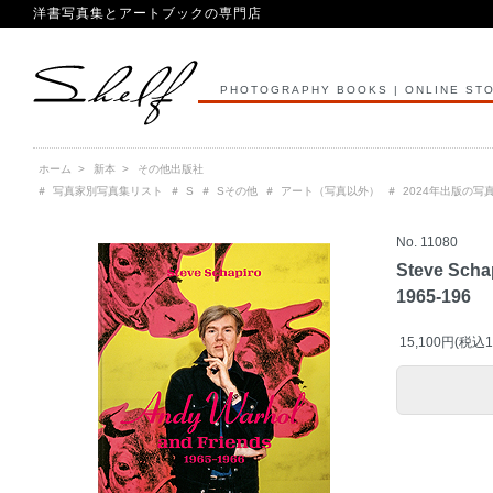
洋書写真集とアートブックの専門店
PHOTOGRAPHY BOOKS | ONLINE ST
ホーム
>
新本
>
その他出版社
＃
写真家別写真集リスト
＃
S
＃
Sその他
＃
アート（写真以外）
＃
2024年出版の写
No. 11080
Steve Scha
1965-196
15,100円(税込1