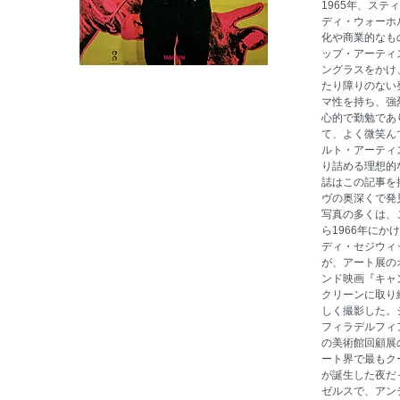
1965年、ステ
ディ・ウォーホ
化や商業的なも
ップ・アーティ
ングラスをかけ
たり障りのない
マ性を持ち、強
心的で勤勉であ
て、よく微笑ん
ルト・アーティ
り詰める理想的
誌はこの記事を
ヴの奥深くで発
写真の多くは、
ら1966年に
ディ・セジウィ
が、アート展の
ンド映画『キャ
クリーンに取り
しく撮影した。
フィラデルフィ
の美術館回顧展
ート界で最もク
が誕生した夜だ
ゼルスで、アン