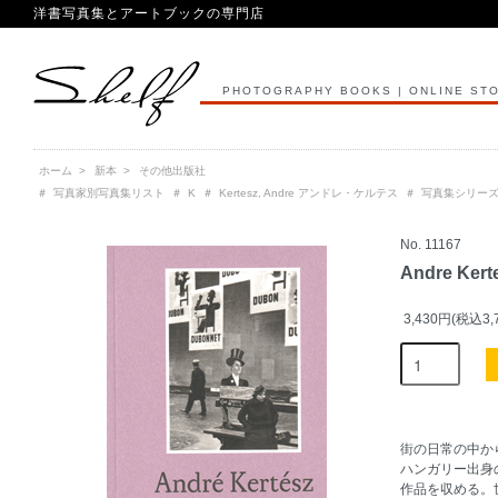
洋書写真集とアートブックの専門店
PHOTOGRAPHY BOOKS | ONLINE ST
ホーム
>
新本
>
その他出版社
＃
写真家別写真集リスト
＃
K
＃
Kertesz, Andre アンドレ・ケルテス
＃
写真集シリー
No. 11167
Andre Kerte
3,430円(税込3,
街の日常の中か
ハンガリー出身
作品を収める。世