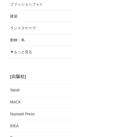
ファッションフォト
建築
ランドスケープ
動物・鳥
▼もっと見る
[出版社]
Steidl
MACK
Nazraeli Press
IDEA