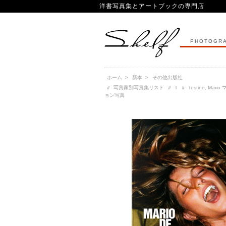
洋書写真集とアートブックの専門店
PHOTOGRA
ホーム
>
新本
>
その他出版社
＃
写真家別写真集リスト
＃
T
＃
Testino, Ma
ョン写真