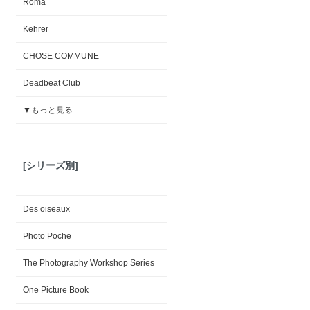
Roma
Kehrer
CHOSE COMMUNE
Deadbeat Club
▼もっと見る
[シリーズ別]
Des oiseaux
Photo Poche
The Photography Workshop Series
One Picture Book