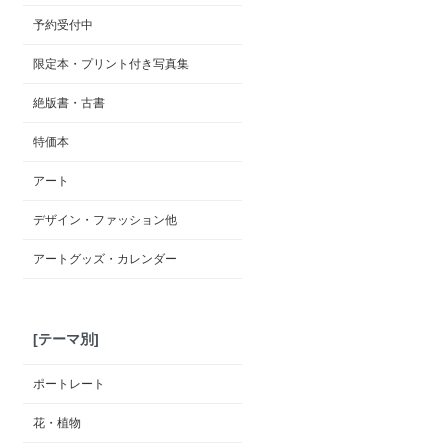
予約受付中
限定本・プリント付き写真集
絶版書・古書
特価本
アート
デザイン・ファッション他
アートグッズ・カレンダー
[テーマ別]
ポートレート
花・植物