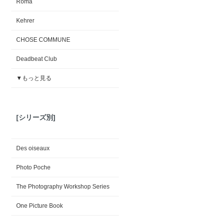
Roma
Kehrer
CHOSE COMMUNE
Deadbeat Club
▼もっと見る
[シリーズ別]
Des oiseaux
Photo Poche
The Photography Workshop Series
One Picture Book