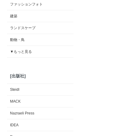
ファッションフォト
建築
ランドスケープ
動物・鳥
▼もっと見る
[出版社]
Steidl
MACK
Nazraeli Press
IDEA