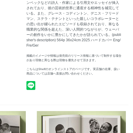
ンベックなどの詩人・作家による引用文やエッセイが挿入
されており、彼の芸術的世界に通底する精神性を補完して
いる。また、グレース・コディントン、デニス・フリード
マン、ステラ・テナントといった親しいコラボレーターと
の思い出が綴られたエピソードも収録されており、単なる
職業的な関係を超えた、深い人間的つながりが、ウェーバ
ーの創作をいかに豊かにしてきたかが語られている。(publi
sher's description) 564p 36x24cm 2025 ハードカバー Eng/
Fre/Ger
掲載のイメージや情報は発売前のリリース情報に基づいて制作する場合
があり現物と異なる際は現物を優先させて頂きます。
こちらはShelfのオンラインストアのページです。実店舗の在庫、扱い
商品については店舗へ直接お問い合わせください。