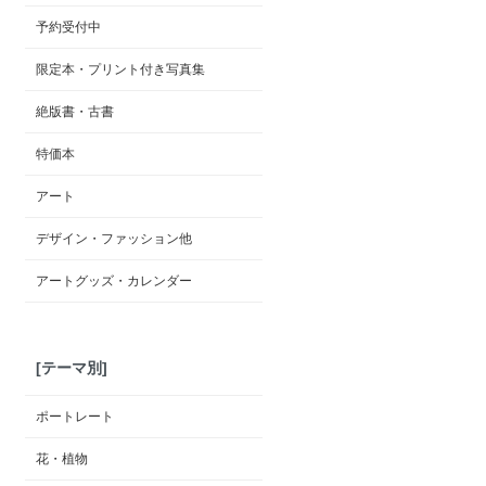
予約受付中
限定本・プリント付き写真集
絶版書・古書
特価本
アート
デザイン・ファッション他
アートグッズ・カレンダー
[テーマ別]
ポートレート
花・植物