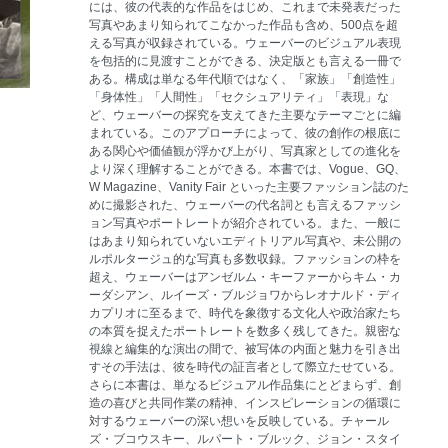
には、彼の代表的な作品をはじめ、これまで未発表だった
写真やあまり知られてこなかった作品も含め、500点を超
える写真が収録されている。ウェーバーのビジュアル表現
を包括的に見渡すことができる、決定版とも言える一冊で
ある。構成は単なる年代順ではなく、「家族」「創造性」
「身体性」「人間性」「セクシュアリティ」「表現」な
ど、ウェーバーの探究を支えてきた主要なテーマごとに編
まれている。このアプローチによって、彼の創作の根底に
ある関心や価値観が浮かび上がり、写真家としての進化を
より深く理解することができる。本書では、Vogue、GQ、
W Magazine、Vanity Fair といった主要ファッション誌のた
めに撮影された、ウェーバーの代名詞とも言えるファッシ
ョン写真やポートレートが紹介されている。また、一般に
はあまり知られていないエディトリアル写真や、未公開の
ルポルタージュ的な写真も多数収録。ファッションの枠を
超え、ウェーバーはアンゼルム・キーファーからキム・カ
ーダシアン、ルイーズ・ブルジョワからレオナルド・ディ
カプリオに至るまで、時代を象徴する文化人や政治家たち
の本質を捉えたポートレートを数多く残してきた。親密な
視線と編集的な演出の間で、被写体の内面と魅力を引き出
すその手法は、彼を時代の証言者として際立たせている。
さらに本書は、単なるビジュアル作品集にとどまらず、創
造の喜びと共同作業の精神、インスピレーションの循環に
対するウェーバーの深い想いを反映している。チャール
ズ・ブコウスキー、ルパート・ブルック、ジョン・スタイ