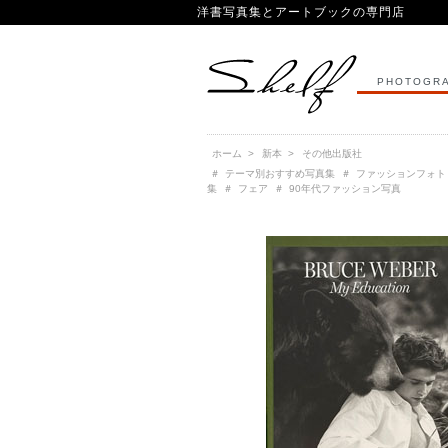
洋書写真集とアートブックの専門店
PHOTOGRA
ホーム
>
新本
>
その他出版社
＃
テーマ別おすすめ写真集
＃
ファッションフォト
集
＃
フェア
＃
90年代ファッション写真