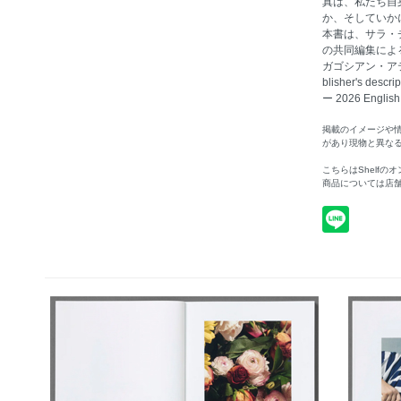
真は、私たち自
か、そしていか
本書は、サラ・
の共同編集による
ガゴシアン・ア
blisher's desc
ー 2026 English
掲載のイメージや
があり現物と異な
こちらはShelf
商品については店