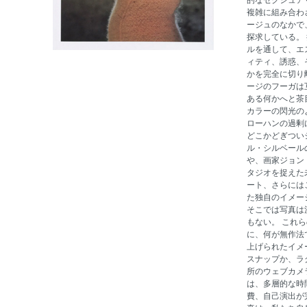
的なセクシュア
複雑に組み合わ
ージュのなかで
探求している。
ルを通して、エ
ィティ、誘惑、
かを完全に切り
ージのフーガは
ある何かへと茶
カラーの閃光の
ローハンの過剰
どこかどぎつい
ル・シルベール
や、画家ジョン
タジオを捉えた
ート、さらには
た独自のイメー
そこでは写真は
もない。 これ
に、何が無作法
上げられたイメ
スナップか、ラ
所のウェブカメ
は、多層的な時
費、自己演出が