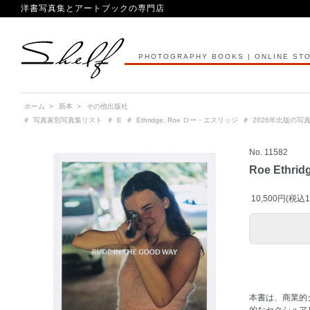
洋書写真集とアートブックの専門店
PHOTOGRAPHY BOOKS | ONLINE ST
ホーム
>
新本
>
その他出版社
＃
写真家別写真集リスト
＃
E
＃
Ethridge, Roe ロー・エスリッジ
＃
2026年出版の写
No. 11582
Roe Ethrid
10,500円(税込1
本書は、商業的