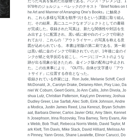
だった写真を集めた出版物である。ハンス・グレメンは、1
978年のジョルジュ・ペレックのテキスト『Brief Notes on t
he Art and Manner of Arranging One’s Books』に触発さ
れ、これら多様な写真を順序づけるという課題に取り組ん
だ。その結果、真にユニークなオブジェクトとしての書籍
が完成した。収録された写真は、新たな関係性や対話を生
み出すように配置され、黒い紙に銀や白のインクで印刷さ
れており、これらの「アウトライヤー」の写真を称える意
図が込められている。 本書は初版の第二刷である。第一刷
は黒い紙に金のインクで印刷されていたが、1年後に金のイ
ンクが紙と化学反応を起こし、ページにゴーストのような
跡が出る現象が起きたため、金インク版の配布は中止され
た。この出来事により、『OUTS』自体が文字通り「アウ
トサイド」に位置する存在となった。
収録されている作家には、Ron Jude, Melanie Schiff, Cecil
McDonald, Jr., Carolyn Drake, Delaney Allen, Pixy Liao, Da
niel W. Coburn, Geert Goiris, Jo Ann Callis, John Divola, Jo
shua Lutz, Christian Patterson, KayLynn Deveney, Joshua
Dudley Greer, Lise Sarfati, Alec Soth, Eirik Johnson, Andre
a Modica, Justin James Reed, Lisa Kereszi, Bryan Schutm
aat, Barbara Diener, Carlos Javier Ortiz, Amy Stein, Kennet
h Josephson, Irina Rozovsky, Tina Barney, Terry Evans, Ale
x Webb, Bob Thall, Rebecca Norris Webb, David Taylor, M
ark Klett, Tim Davis, Mike Slack, David Hilliard, Melissa An
n Pinney, Yann Gross, Shane Lavalette, Elinor Carucci, Do