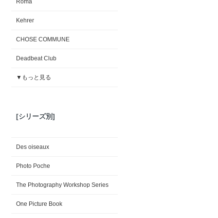
Roma
Kehrer
CHOSE COMMUNE
Deadbeat Club
▼もっと見る
[シリーズ別]
Des oiseaux
Photo Poche
The Photography Workshop Series
One Picture Book