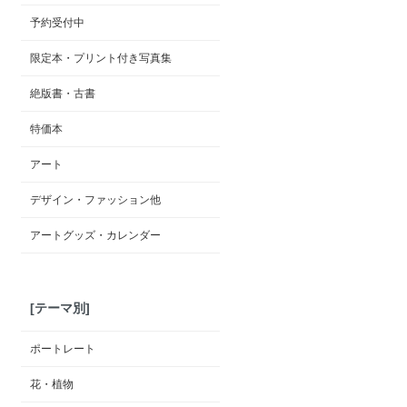
予約受付中
限定本・プリント付き写真集
絶版書・古書
特価本
アート
デザイン・ファッション他
アートグッズ・カレンダー
[テーマ別]
ポートレート
花・植物