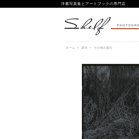
洋書写真集とアートブックの専門店
PHOTOGRA
ホーム
>
新本
>
その他出版社