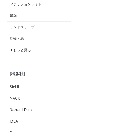
ファッションフォト
建築
ランドスケープ
動物・鳥
▼もっと見る
[出版社]
Steidl
MACK
Nazraeli Press
IDEA