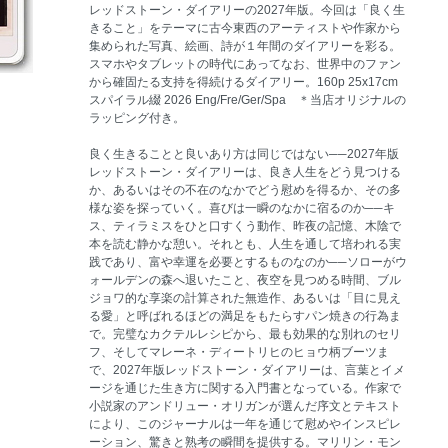
レッドストーン・ダイアリーの2027年版。今回は「良く生
きること」をテーマに古今東西のアーティストや作家から
集められた写真、絵画、詩が１年間のダイアリーを彩る。
スマホやタブレットの時代にあってなお、世界中のファン
から確固たる支持を得続けるダイアリー。160p 25x17cm
スパイラル綴 2026 Eng/Fre/Ger/Spa ＊当店オリジナルの
ラッピング付き。
良く生きることと良いあり方は同じではない──2027年版
レッドストーン・ダイアリーは、良き人生をどう見つける
か、あるいはその不在のなかでどう慰めを得るか、その多
様な姿を探っていく。喜びは一瞬のなかに宿るのか──キ
ス、ティラミスをひと口すくう動作、昨夜の記憶、木陰で
本を読む静かな憩い。それとも、人生を通して培われる実
践であり、富や幸運を必要とするものなのか──ソローがウ
ォールデンの森へ退いたこと、夜空を見つめる時間、ブル
ジョワ的な享楽の計算された無造作、あるいは「目に見え
る愛」と呼ばれるほどの満足をもたらすパン焼きの行為ま
で。完璧なカクテルレシピから、最も効果的な別れのセリ
フ、そしてマレーネ・ディートリヒのヒョウ柄ブーツま
で、2027年版レッドストーン・ダイアリーは、言葉とイメ
ージを通じた生き方に関する入門書となっている。作家で
小説家のアンドリュー・オリガンが選んだ序文とテキスト
により、このジャーナルは一年を通じて慰めやインスピレ
ーション、驚きと熟考の瞬間を提供する。マリリン・モン