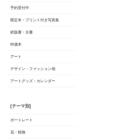
予約受付中
限定本・プリント付き写真集
絶版書・古書
特価本
アート
デザイン・ファッション他
アートグッズ・カレンダー
[テーマ別]
ポートレート
花・植物