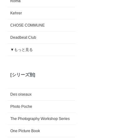
Roma
Kehrer
CHOSE COMMUNE
Deadbeat Club
▼もっと見る
[シリーズ別]
Des oiseaux
Photo Poche
The Photography Workshop Series
One Picture Book