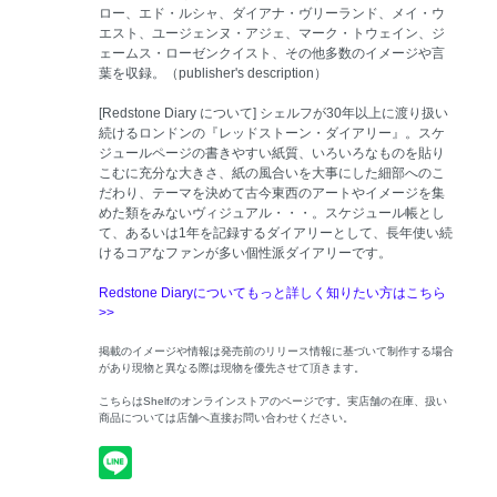
ロー、エド・ルシャ、ダイアナ・ヴリーランド、メイ・ウ
エスト、ユージェンヌ・アジェ、マーク・トウェイン、ジ
ェームス・ローゼンクイスト、その他多数のイメージや言
葉を収録。（publisher's description）
[Redstone Diary について] シェルフが30年以上に渡り扱い
続けるロンドンの『レッドストーン・ダイアリー』。スケ
ジュールページの書きやすい紙質、いろいろなものを貼り
こむに充分な大きさ、紙の風合いを大事にした細部へのこ
だわり、テーマを決めて古今東西のアートやイメージを集
めた類をみないヴィジュアル・・・。スケジュール帳とし
て、あるいは1年を記録するダイアリーとして、長年使い続
けるコアなファンが多い個性派ダイアリーです。
Redstone Diaryについてもっと詳しく知りたい方はこちら
>>
掲載のイメージや情報は発売前のリリース情報に基づいて制作する場合
があり現物と異なる際は現物を優先させて頂きます。
こちらはShelfのオンラインストアのページです。実店舗の在庫、扱い
商品については店舗へ直接お問い合わせください。