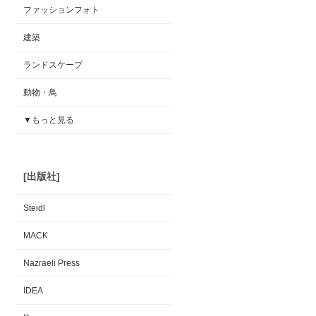
ファッションフォト
建築
ランドスケープ
動物・鳥
▼もっと見る
[出版社]
Steidl
MACK
Nazraeli Press
IDEA