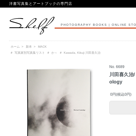
洋書写真集とアートブックの専門店
PHOTOGRAPHY BOOKS | ONLINE ST
ホーム
>
新本
>
MACK
＃
写真家別写真集リスト
＃
か～
＃
Kawada, Kikuji 川田喜久治
No. 6689
川田喜久治/ Ki
ology
0円(税込0円)