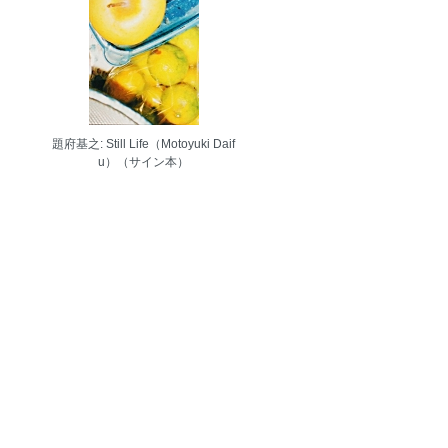
題府基之: Still Life（Motoyuki Daif
u）（サイン本）