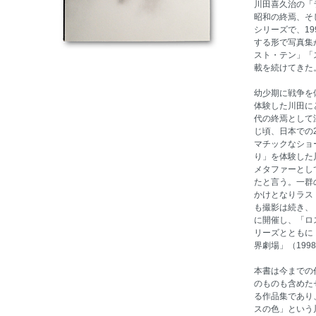
川田喜久治の「
昭和の終焉、そ
シリーズで、1
する形で写真集
スト・テン」「
載を続けてきた
幼少期に戦争を
体験した川田に
代の終焉として
じ頃、日本での
マチックなショ
り」を体験した
メタファーとし
たと言う。一群
かけとなりラス
も撮影は続き、「ZE
に開催し、「ロ
リーズとともに
界劇場」（199
本書は今までの
のものも含めた
る作品集であり
スの色」という