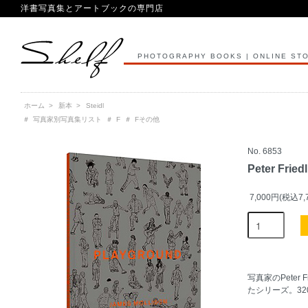
洋書写真集とアートブックの専門店
PHOTOGRAPHY BOOKS | ONLINE ST
ホーム
>
新本
>
Steidl
＃
写真家別写真集リスト
＃
F
＃
Fその他
No. 6853
Peter Fried
7,000円(税込7,
写真家のPeter
たシリーズ。320p