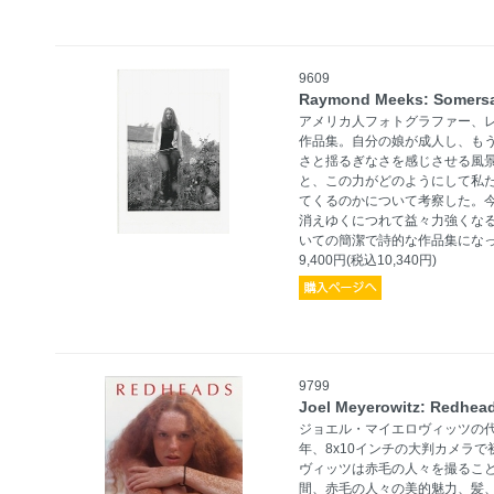
9609
Raymond Meeks: Somersa
アメリカ人フォトグラファー、レイ
作品集。自分の娘が成人し、も
さと揺るぎなさを感じさせる風
と、この力がどのようにして私
てくるのかについて考察した。
消えゆくにつれて益々力強くな
いての簡潔で詩的な作品集にな
9,400円(税込10,340円)
9799
Joel Meyerowitz: Redhea
ジョエル・マイエロヴィッツの代表
年、8x10インチの大判カメラ
ヴィッツは赤毛の人々を撮るこ
間、赤毛の人々の美的魅力、髪