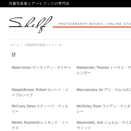
洋書写真集とアートブックの専門店
PHOTOGRAPHY BOOKS | ONLINE ST
ホーム
>
写真家別写真集リスト
>
M
M
Maier,Vivian ヴィヴィアン・マイヤー
Mailaender, Thomas トーマス・
レンダー
Mapplethorpe, Robert ロバート・メ
Marcopoulos, Ari アリ・マルコ
イプルソープ
McCurry, Steve スティーブ・マッカ
McGinley, Ryan ライアン・マッ
リー
レー
Meeks, Raymond レイモンド・ミー
Meyerowitz, Joel ジョエル・マ
クス
ヴィッツ