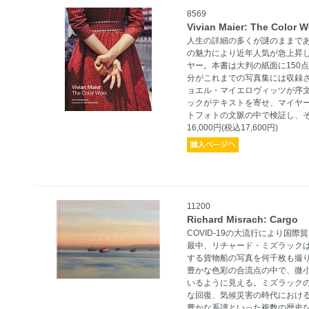
8569
Vivian Maier: The Color 
人生の詳細の多くが謎のままで
の魅力により近年人気が急上昇
ヤー。本書は大判の紙面に150
分がこれまでの写真集には収録
ョエル・マイエロヴィッツが序
ックがテキストを寄せ、マイヤ
トフォトの文脈の中で検証し、
16,000円(税込17,600円)
11200
Richard Misrach: Cargo
COVID-19の大流行により国
最中、リチャード・ミズラック
する貨物船の写真を何千枚も撮
豊かな色彩の合流点の中で、微
いるように見える。ミズラック
な回復、気候災害の時代におけ
豊かな系譜といった複数の歴史