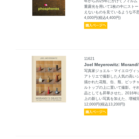
年から2025年にかけてフィル
重露光を用いて1枚の中にスト
えないものを見ているような不
4,000円(税込4,400円)
11621
Joel Meyerowitz: Morandi
写真家ジョエル・マイエロヴィッ
アトリエで撮影した人気の高い
描かれた花瓶、缶、瓶、ピッチ
ルトップの上に置いて撮影。そ
品としても昇華させた。2016
上の新しい写真を加えた、増補
12,000円(税込13,200円)