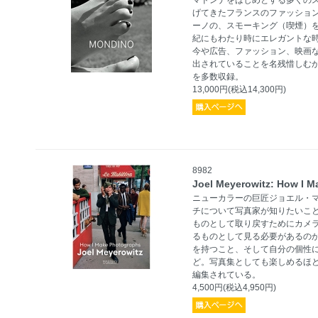
げてきたフランスのファッション
ーノの、スモーキング（喫煙）
紀にもわたり時にエレガントな
今や広告、ファッション、映画
出されていることを名残惜しむ
を多数収録。
13,000円(税込14,300円)
8982
Joel Meyerowitz: How I 
ニューカラーの巨匠ジョエル・
チについて写真家が知りたいこ
ものとして取り戻すためにカメ
るものとして見る必要があるの
を持つこと、そして自分の個性
ど。写真集としても楽しめるほ
編集されている。
4,500円(税込4,950円)