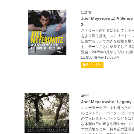
11378
Joel Meyerowitz: A Sense
2
ストリートの世界においてカラ
をより深く捉え、ストリート・
定義するうえで大きな役割を果た
を、テーマごとに章立てして収
覧会（2025年3月から8月）に
11,850円(税込13,035円)
4699
Joel Meyerowitz: Legacy
ニューヨークで生まれ育ったジ
のセントラル・パーク、ブルッ
のフォレスト・パークなどをは
な木漏れ日の輝きや穏やかにく
ずの荒地などを、持ち前の透明