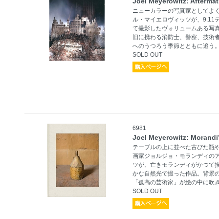
Joel Meyerowitz: Aftermat
ニューカラーの写真家としてよ
ル・マイエロヴィッツが、9.1
て撮影したヴォリュームある写
旧に携わる消防士、警察、技術
へのうつろう季節とともに追う
SOLD OUT
6981
Joel Meyerowitz: Morandi
テーブルの上に並べた古びた瓶
画家ジョルジョ・モランディの
ツが、亡きモランディがかつて
かな自然光で撮った作品。背景
「孤高の芸術家」が絵の中に吹
SOLD OUT