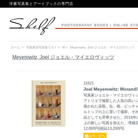
洋書写真集とアートブックの専門店
PHOTOGRAPHY BOOKS | ONLINE ST
ホーム
>
写真家別写真集リスト
>
M
>
Meyerowitz, Joel ジョエル・マイエロヴィッツ
Meyerowitz, Joel ジョエル・マイエロヴィッツ
11621
Joel Meyerowitz: Morandi
写真家ジョエル・マイエロヴィッ
アトリエで撮影した人気の高い
描かれた花瓶、缶、瓶、ピッチ
ルトップの上に置いて撮影。そ
品としても昇華させた。2016
上の新しい写真を加えた、増補
12,000円(税込13,200円)